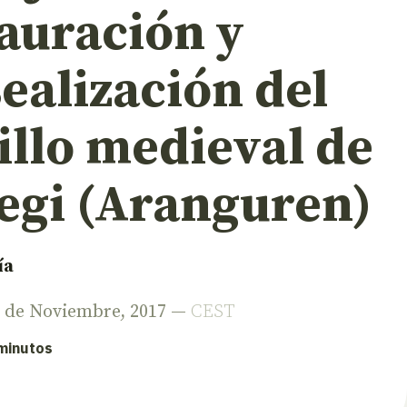
auración y
ealización del
illo medieval de
legi (Aranguren)
ía
4 de Noviembre, 2017 —
CEST
 minutos