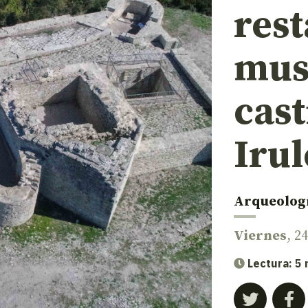
rest
mus
cast
Iru
Arqueolog
Viernes
, 2
Lectura: 5