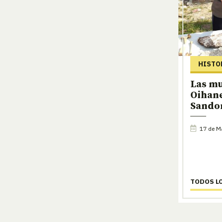
HISTO
Las mu
Oihan
Sando
17 de M
TODOS L