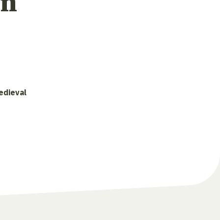
on
edieval