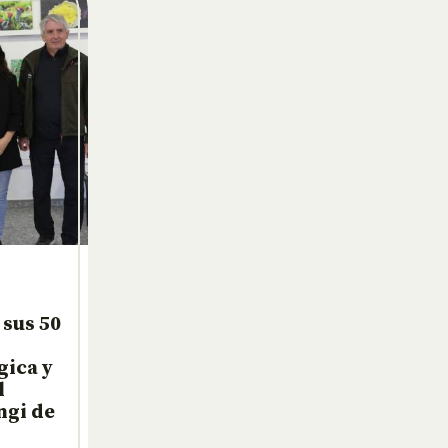
sus 50
gica y
l
ngi de