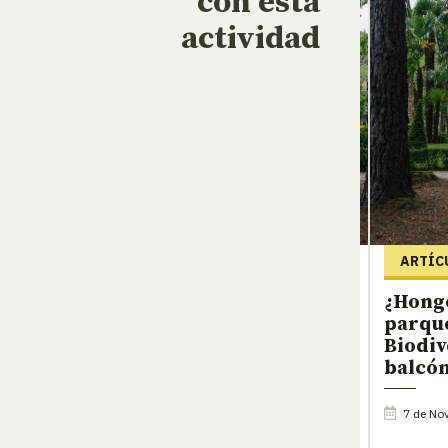
con esta
actividad
ARTÍC
¿Hong
parque
Biodiv
balcó
7 de No