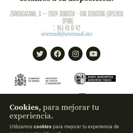
ZORROAGAGAINA, 11 — 20014 DONOSTIA - SAN SEBASTIÁN (GIPUZKOA
· SPAIN)
T.
943 46 61 42
aranzadi@aranzadi.eus
Cookies,
para mejorar tu
experiencia.
Utilizamos
cookies
para mejorar tu experiencia de
© 2026
Aranzadi — Zientzia elkartea