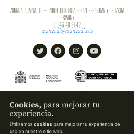
ZORROAGAGAINA, 11 — 20014 DONOSTIA - SAN SEBASTIÁN (GIPUZKOA
· SPAIN)
T.
943 46 61 42
aranzadi@aranzadi.eus
Cookies,
para mejorar tu
experiencia.
Utilizamos
cookies
para mejorar tu experiencia de
© 2026
Aranzadi — Zientzia elkartea
uso en nuestro sitio web.