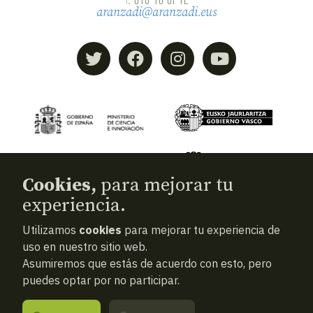
aranzadi@aranzadi.eus
Cookies,
para mejorar tu
experiencia.
Utilizamos
cookies
para mejorar tu experiencia de
© 2026
Aranzadi — Zientzia elkartea
uso en nuestro sitio web.
Asumiremos que estás de acuerdo con esto, pero
Términos y condiciones
puedes optar por no participar.
Política de privacidad
Cookies