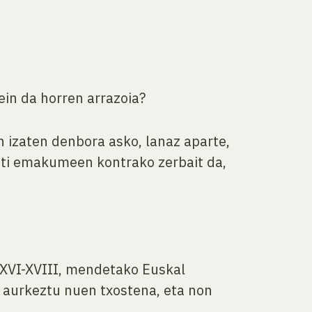
ein da horren arrazoia?
n izaten denbora asko, lanaz aparte,
beti emakumeen kontrako zerbait da,
, XVI-XVIII, mendetako Euskal
en aurkeztu nuen txostena, eta non