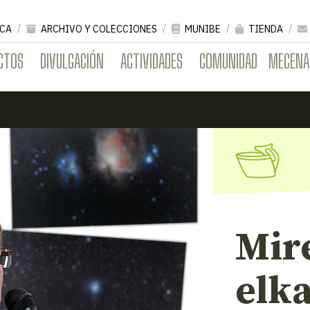
CA
ARCHIVO Y COLECCIONES
MUNIBE
TIENDA
CTOS
DIVULGACIÓN
ACTIVIDADES
COMUNIDAD
MECENA
Mir
elka