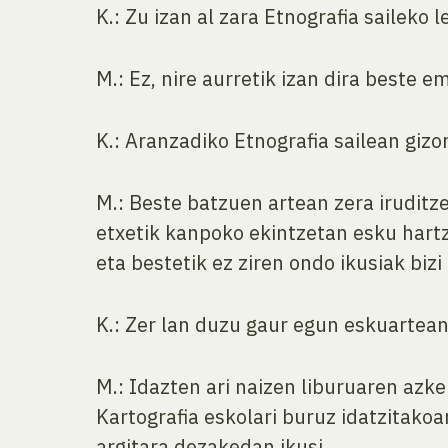
K.: Zu izan al zara Etnografia sailek
M.: Ez, nire aurretik izan dira beste
K.: Aranzadiko Etnografia sailean gizo
M.: Beste batzuen artean zera iruditz
etxetik kanpoko ekintzetan esku hartz
eta bestetik ez ziren ondo ikusiak biz
K.: Zer lan duzu gaur egun eskuartea
M.: Idazten ari naizen liburuaren azk
Kartografia eskolari buruz idatzitakoa
argitara dezakedan ikusi.