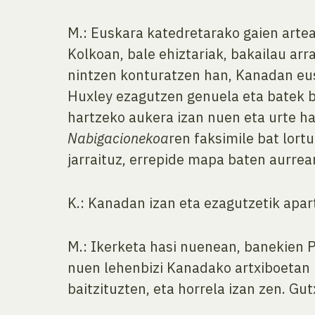
M.: Euskara katedretarako gaien arte
Kolkoan, bale ehiztariak, bakailau ar
nintzen konturatzen han, Kanadan eus
Huxley ezagutzen genuela eta batek 
hartzeko aukera izan nuen eta urte h
Nabigacionekoa
ren faksimile bat lor
jarraituz, errepide mapa baten aurrea
K.: Kanadan izan eta ezagutzetik apar
M.: Ikerketa hasi nuenean, banekien 
nuen lehenbizi Kanadako artxiboetan 
baitzituzten, eta horrela izan zen. Gu