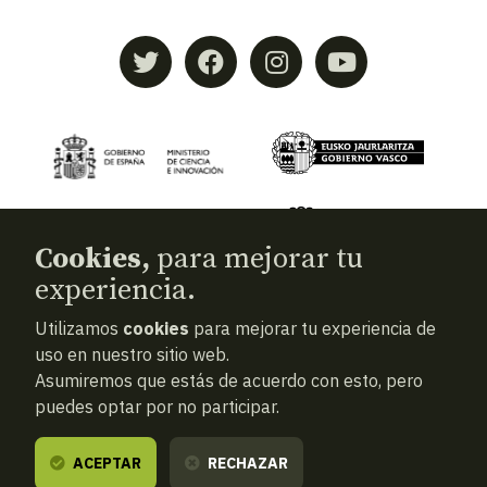
Cookies,
para mejorar tu
experiencia.
Utilizamos
cookies
para mejorar tu experiencia de
© 2026
Aranzadi — Zientzia elkartea
uso en nuestro sitio web.
Asumiremos que estás de acuerdo con esto, pero
Términos y condiciones
puedes optar por no participar.
Política de privacidad
Cookies
ACEPTAR
RECHAZAR