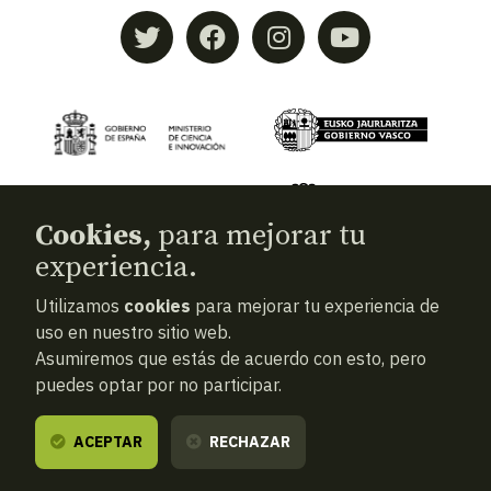
Cookies,
para mejorar tu
experiencia.
Utilizamos
cookies
para mejorar tu experiencia de
© 2026
Aranzadi — Zientzia elkartea
uso en nuestro sitio web.
Asumiremos que estás de acuerdo con esto, pero
Términos y condiciones
puedes optar por no participar.
Política de privacidad
Cookies
ACEPTAR
RECHAZAR