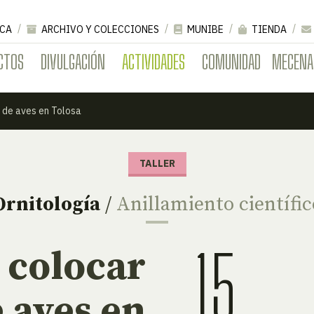
CA
ARCHIVO Y COLECCIONES
MUNIBE
TIENDA
CTOS
DIVULGACIÓN
ACTIVIDADES
COMUNIDAD
MECENA
o de aves en Tolosa
TALLER
Ornitología
/
Anillamiento científic
15
 colocar
e aves en