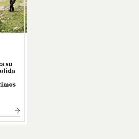
a su
solida
ltimos