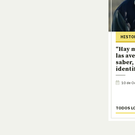
HISTO
“Hay m
las av
saber,
identi
10 de Oc
TODOS L