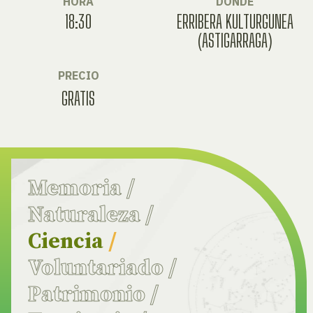
HORA
DÓNDE
18:30
ERRIBERA KULTURGUNEA
(ASTIGARRAGA)
PRECIO
GRATIS
Memoria
/
Naturaleza
/
Ciencia
/
Voluntariado
/
Patrimonio
/