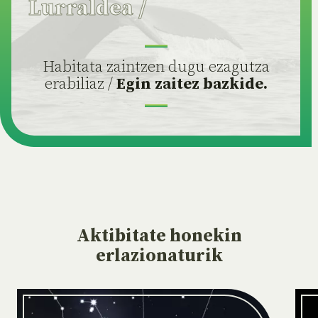
Lurraldea
/
Habitata zaintzen dugu ezagutza
erabiliaz /
Egin zaitez bazkide.
Aktibitate
honekin
erlazionaturik