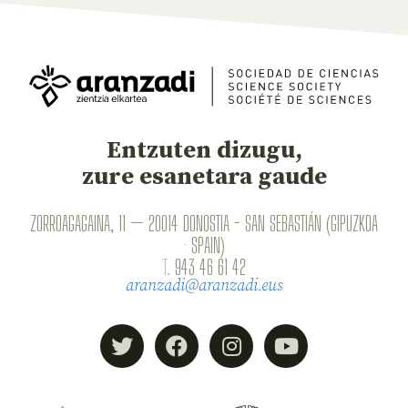
Entzuten dizugu,
zure esanetara gaude
ZORROAGAGAINA, 11 — 20014 DONOSTIA - SAN SEBASTIÁN (GIPUZKOA
· SPAIN)
T.
943 46 61 42
aranzadi@aranzadi.eus