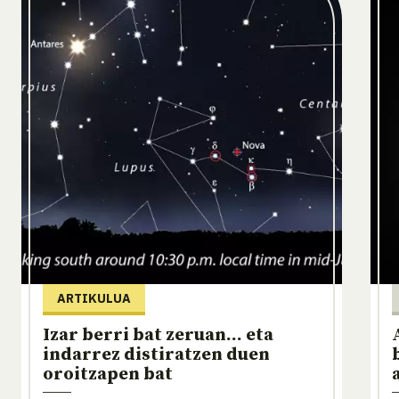
ARTIKULUA
Izar berri bat zeruan... eta
indarrez distiratzen duen
oroitzapen bat