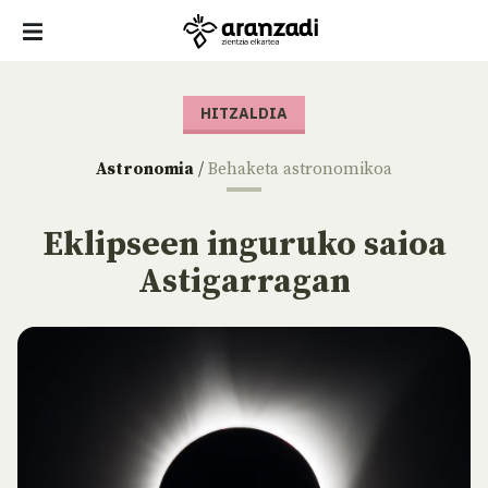
HITZALDIA
Astronomia
/
Behaketa astronomikoa
Eklipseen inguruko saioa
Astigarragan