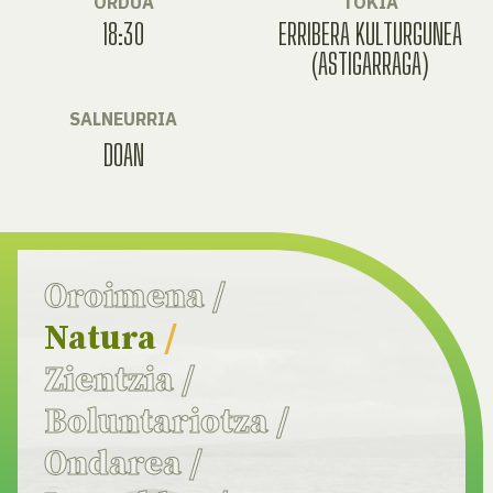
ORDUA
TOKIA
18:30
ERRIBERA KULTURGUNEA
(ASTIGARRAGA)
SALNEURRIA
DOAN
Oroimena
/
Natura
/
Zientzia
/
Boluntariotza
/
Ondarea
/