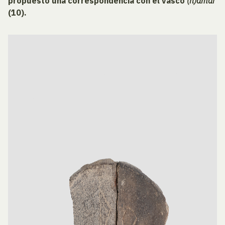
propuesto una correspondencia con el vasco
(h)amar
(10).