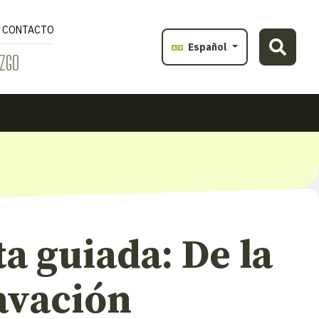
CONTACTO
Español
ZGO
ta guiada: De la
avación