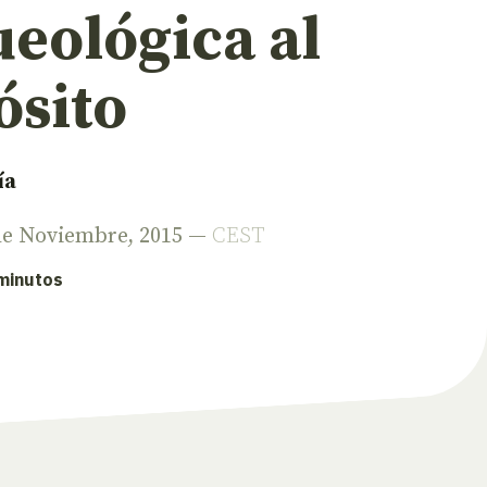
eológica al
ósito
ía
 de Noviembre, 2015 —
CEST
 minutos