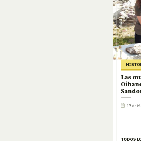
HISTO
Las mu
Oihan
Sando
17 de M
TODOS L