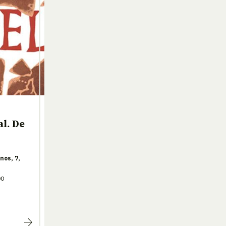
l. De
nos, 7,
00