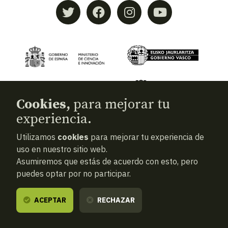
Cookies,
para mejorar tu
experiencia.
Utilizamos
cookies
para mejorar tu experiencia de
© 2026
Aranzadi — Zientzia elkartea
uso en nuestro sitio web.
Asumiremos que estás de acuerdo con esto, pero
Términos y condiciones
puedes optar por no participar.
Política de privacidad
Cookies
ACEPTAR
RECHAZAR