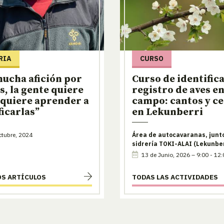
RIA
CURSO
ucha afición por
Curso de identific
es, la gente quiere
registro de aves en
 quiere aprender a
campo: cantos y c
ficarlas”
en Lekunberri
tubre, 2024
Área de autocavaranas, junto
sidrería TOKI-ALAI (Lekunber
13 de Junio, 2026 – 9:00 - 12:
OS ARTÍCULOS
TODAS LAS ACTIVIDADES