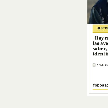
HISTO
“Hay m
las av
saber,
identi
10 de Oc
TODOS L