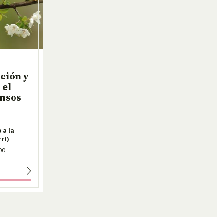
ación y
 el
ensos
 a la
ri)
00