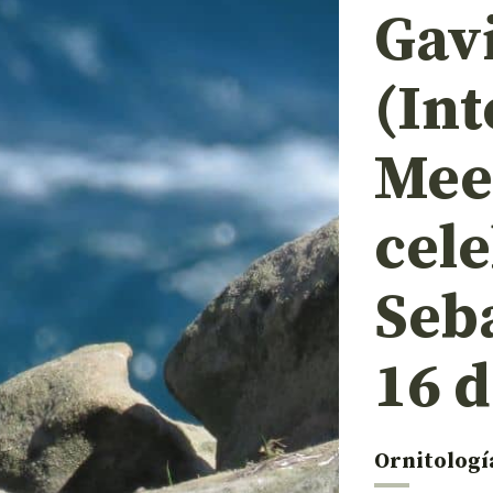
Gav
(Int
Mee
cel
Seba
16 
Ornitologí