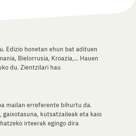
u. Edizio honetan ehun bat adituen
ania, Bielorrusia, Kroazia,... Hauen
ko du. Zientzilari hau
a mailan erreferente bihurtu da.
, gaixotasuna, kutsatzaileak eta kaio
hatzeko irteerak egingo dira