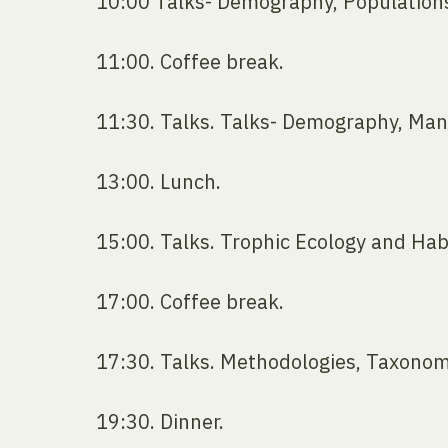
10:00 Talks- Demography, Population
11:00. Coffee break.
11:30. Talks. Talks- Demography, Man
13:00. Lunch.
15:00. Talks. Trophic Ecology and Hab
17:00. Coffee break.
17:30. Talks. Methodologies, Taxonom
19:30. Dinner.