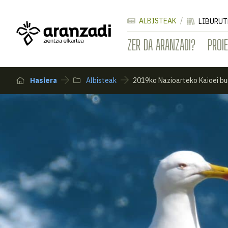
ALBISTEAK
LIBURUT
ZER DA ARANZADI?
PROI
Hasiera
Albisteak
2019ko Nazioarteko Kaioei bu