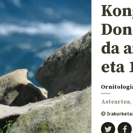
Kon
Don
da a
eta 
Ornitologi
Asteartea
,
Irakurketa