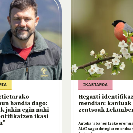
RIA
IKASTAROA
ztietarako
Hegazti identifika
sun handia dago:
mendian: kantuak 
k jakin egin nahi
zentsoak Lekunbe
entifikatzen ikasi
u”
Autokarabanentzako eremua
ALAI sagardotegiaren ondoa