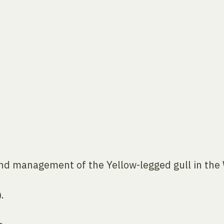
nd management of the Yellow-legged gull in the
.