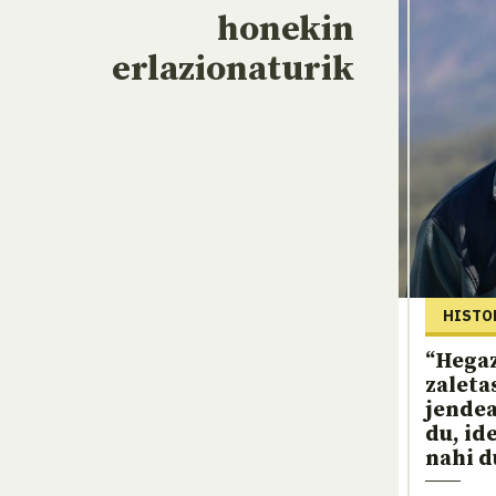
honekin
erlazionaturik
HISTO
“Hega
zaleta
jendea
du, id
nahi d