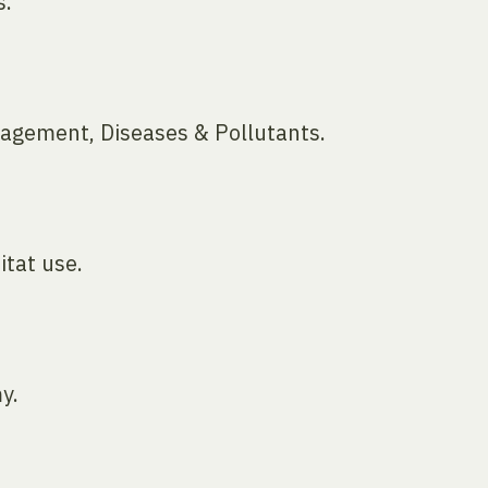
s.
agement, Diseases & Pollutants.
itat use.
y.