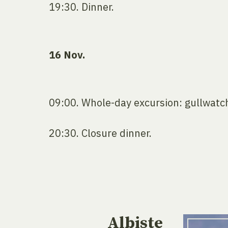
19:30. Dinner.
16 Nov.
09:00. Whole-day excursion: gullwatc
20:30. Closure dinner.
Albiste