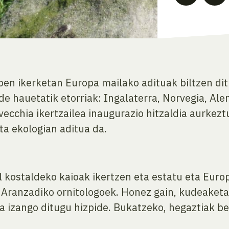
en ikerketan Europa mailako adituak biltzen dit
de hauetatik etorriak: Ingalaterra, Norvegia, Alem
chia ikertzailea inaugurazio hitzaldia aurkeztu
a ekologian aditua da.
kostaldeko kaioak ikertzen eta estatu eta Europ
e Aranzadiko ornitologoek. Honez gain, kudeaketa
a izango ditugu hizpide. Bukatzeko, hegaztiak be