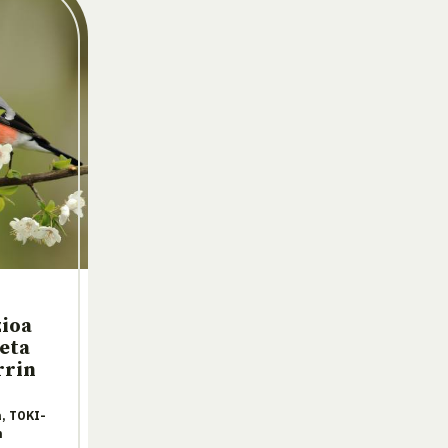
zioa
eta
rrin
, TOKI-
n