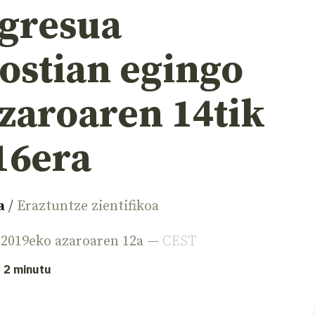
gresua
ostian egingo
zaroaren 14tik
16era
a
/
Eraztuntze zientifikoa
 2019eko azaroaren 12a —
CEST
: 2 minutu