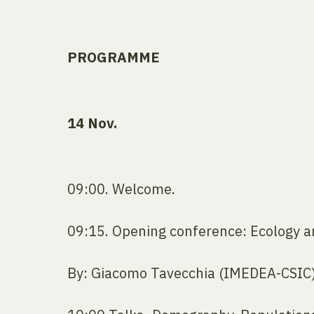
PROGRAMME
14 Nov.
09:00. Welcome.
09:15. Opening conference: Ecology a
By: Giacomo Tavecchia (IMEDEA-CSIC)