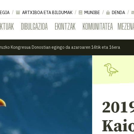
EGIA
ARTXIBOA ETA BILDUMAK
MUNIBE
DENDA
EKTUAK
DIBULGAZIOA
EKINTZAK
KOMUNITATEA
MEZEN
ruzko Kongresua Donostian egingo da azaroaren 14tik eta 16era
201
Kai