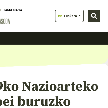
HARREMANA
Euskara
ASGOA
9ko Nazioarteko
oei buruzko