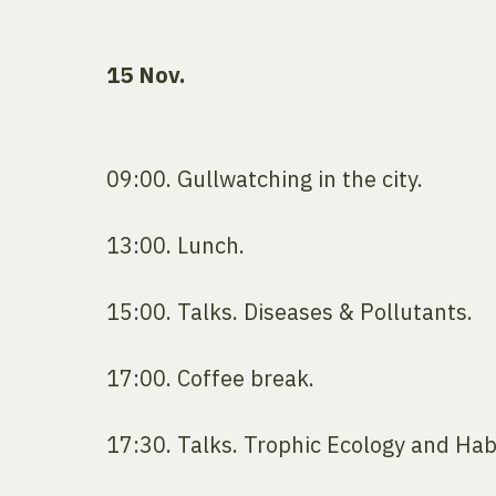
15 Nov.
09:00. Gullwatching in the city.
13:00. Lunch.
15:00. Talks. Diseases & Pollutants.
17:00. Coffee break.
17:30. Talks. Trophic Ecology and Hab