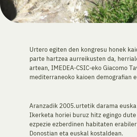
Urtero egiten den kongresu honek kaio
parte hartzea aurreikusten da, herrial
artean, IMEDEA-CSIC-eko Giacomo Tavec
mediterraneoko kaioen demografian et
Aranzadik 2005.urtetik darama euskal 
Ikerketa horiei buruz hitz egingo dut
ezpezie ezberdinen habitaten erabiler
Donostian eta euskal kostaldean.