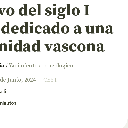
vo del siglo I
 dedicado a una
inidad vascona
ía
/
Yacimiento arqueológico
 de Junio, 2024 —
CEST
adi
 minutos