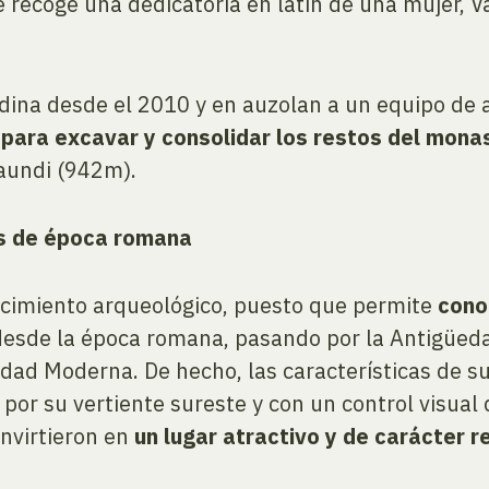
recoge una dedicatoria en latín de una mujer, Val
rdina desde el 2010 y en auzolan a un equipo de
e para excavar y consolidar los restos del mon
iaundi (942m).
s de época romana
acimiento arqueológico, puesto que permite
cono
esde la época romana, pasando por la Antigüeda
Edad Moderna. De hecho, las características de 
or su vertiente sureste y con un control visual d
nvirtieron en
un lugar atractivo y de carácter r