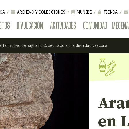
CA
ARCHIVO Y COLECCIONES
MUNIBE
TIENDA
CTOS
DIVULGACIÓN
ACTIVIDADES
COMUNIDAD
MECENA
ltar votivo del siglo I d.C. dedicado a una divinidad vascona
Ara
en 