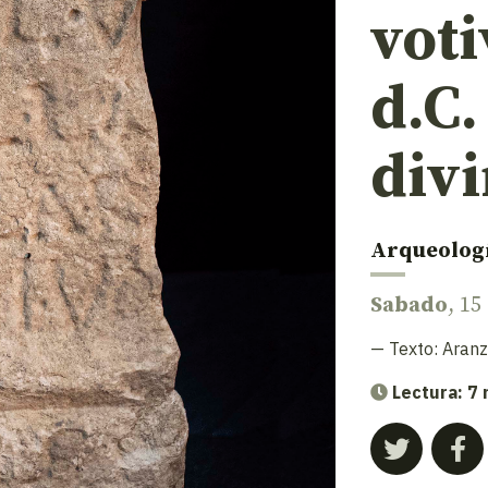
voti
d.C.
div
Arqueolog
Sabado
, 15
— Texto:
Aranz
Lectura: 7