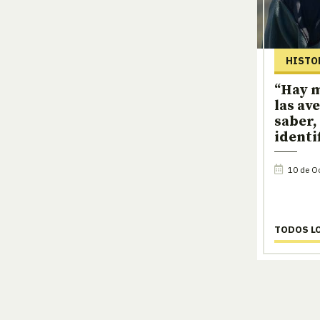
HISTO
“Hay m
las av
saber,
identi
10 de Oc
TODOS L