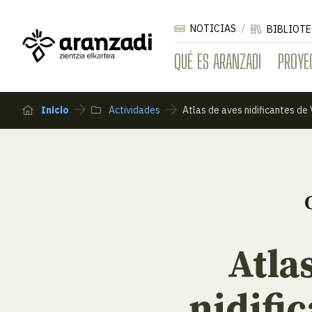
NOTICIAS
BIBLIOTE
QUÉ ES ARANZADI
PROYE
Inicio
Actividades
Atlas de aves nidificantes de 
Atla
nidifi