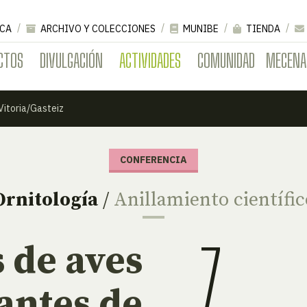
CA
ARCHIVO Y COLECCIONES
MUNIBE
TIENDA
CTOS
DIVULGACIÓN
ACTIVIDADES
COMUNIDAD
MECENA
Vitoria/Gasteiz
CONFERENCIA
Ornitología
/
Anillamiento científic
7
s de aves
cantes de