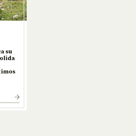
a su
solida
ltimos