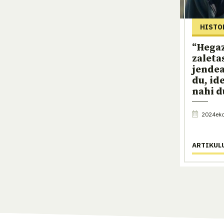
HISTO
“Hega
zaleta
jendea
du, id
nahi d
2024eko 
ARTIKUL