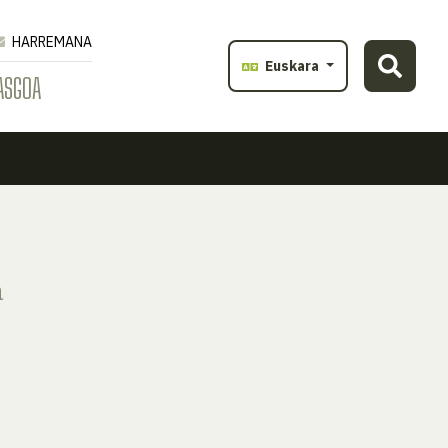
HARREMANA
Euskara
ASGOA
a