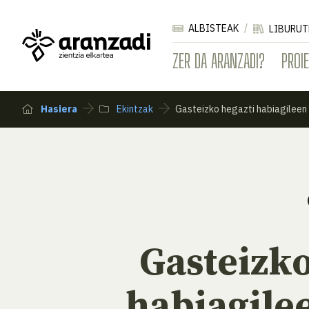
ALBISTEAK
LIBURUT
ZER DA ARANZADI?
PROI
Hasiera
Ekintzak
Gasteizko hegazti habiagileen
Gasteizko
habiagilee