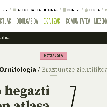
EGIA
ARTXIBOA ETA BILDUMAK
MUNIBE
DENDA
EKTUAK
DIBULGAZIOA
EKINTZAK
KOMUNITATEA
MEZEN
 atlasa
HITZALDIA
Ornitologia
/
Eraztuntze zientifiko
7
 hegazti
n atlasa