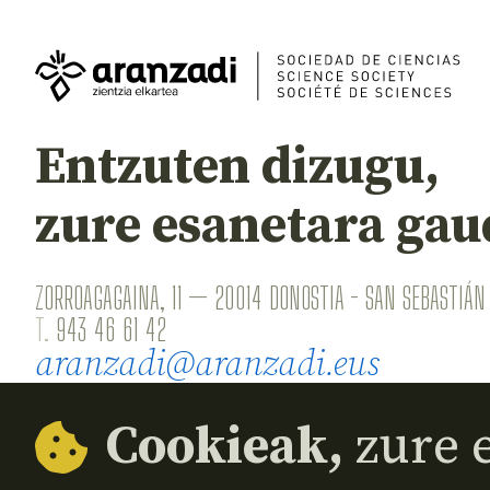
Entzuten dizugu,
zure esanetara gau
ZORROAGAGAINA, 11 — 20014 DONOSTIA - SAN SEBASTIÁN 
T.
943 46 61 42
aranzadi@aranzadi.eus
Cookieak,
zure e