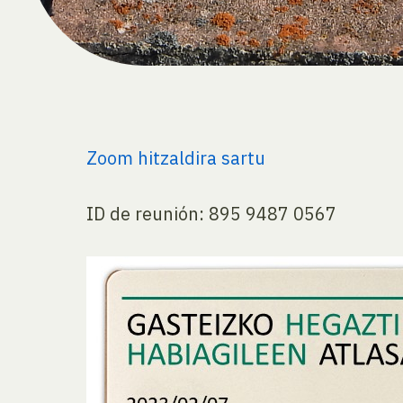
Zoom hitzaldira sartu
ID de reunión: 895 9487 0567