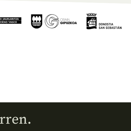
rren.