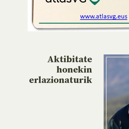
Aktibitate
honekin
erlazionaturik