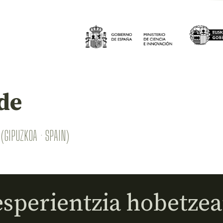
de
(GIPUZKOA · SPAIN)
sperientzia hobetzea