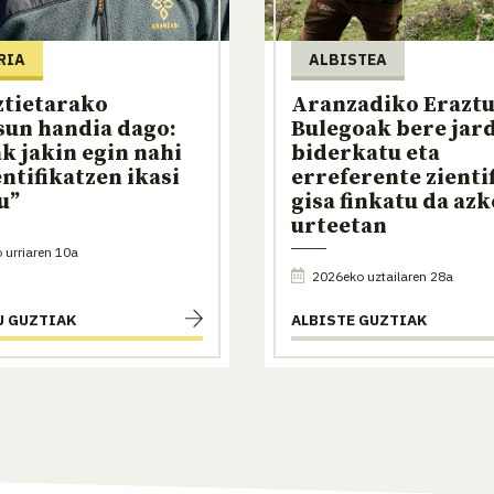
RIA
ALBISTEA
ztietarako
Aranzadiko Erazt
sun handia dago:
Bulegoak bere jar
k jakin egin nahi
biderkatu eta
entifikatzen ikasi
erreferente zienti
u”
gisa finkatu da azk
urteetan
urriaren 10a
2026eko uztailaren 28a
U GUZTIAK
ALBISTE GUZTIAK