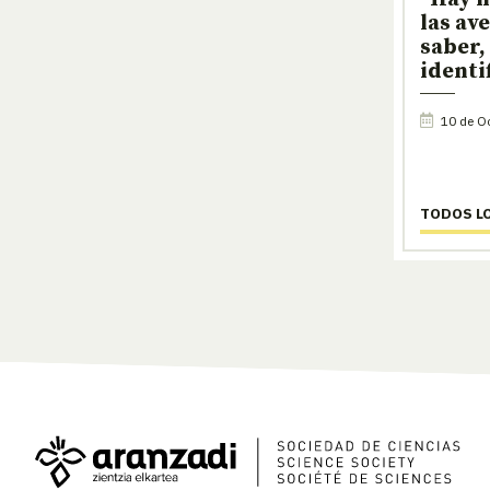
las av
saber,
identi
10 de Oc
TODOS L