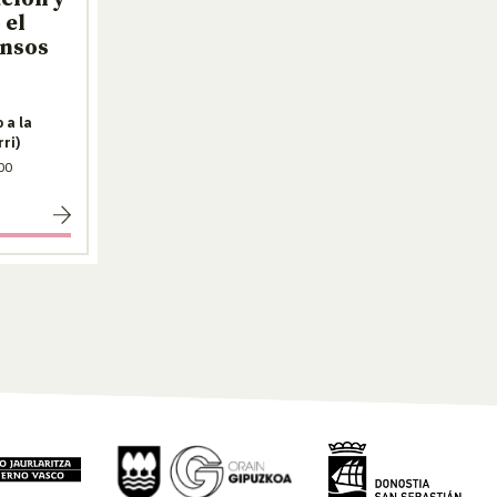
 el
ensos
 a la
ri)
00