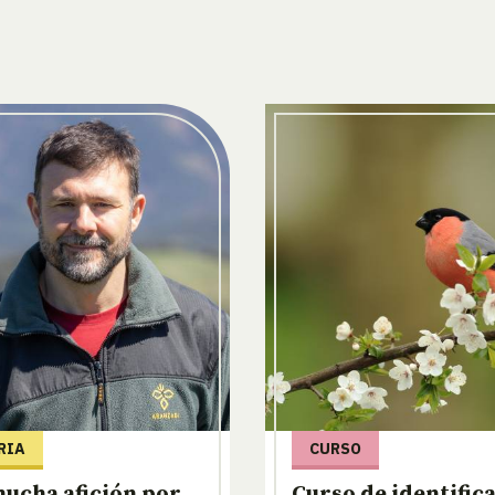
RIA
CURSO
ucha afición por
Curso de identific