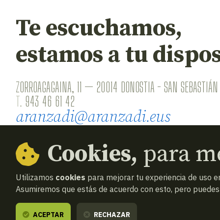
Te escuchamos,
estamos a tu dispos
ZORROAGAGAINA, 11 — 20014 DONOSTIA - SAN SEBASTIÁN 
T.
943 46 61 42
aranzadi@aranzadi.eus
Cookies,
para me
Utilizamos
cookies
para mejorar tu experiencia de uso en
Asumiremos que estás de acuerdo con esto, pero puedes o
© 2026
Aranzadi — Zientzia elkartea
Términos y
ACEPTAR
RECHAZAR