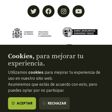
Cookies,
para mejorar tu
experiencia.
Utilizamos
cookies
para mejorar tu experiencia de
© 2026
Aranzadi — Zientzia elkartea
uso en nuestro sitio web.
Asumiremos que estás de acuerdo con esto, pero
Términos y condiciones
puedes optar por no participar.
Política de privacidad
Cookies
ACEPTAR
RECHAZAR