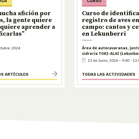
RIA
CURSO
ucha afición por
Curso de identific
es, la gente quiere
registro de aves en
 quiere aprender a
campo: cantos y c
ficarlas”
en Lekunberri
tubre, 2024
Área de autocavaranas, junto
sidrería TOKI-ALAI (Lekunber
13 de Junio, 2026 – 9:00 - 12:
OS ARTÍCULOS
TODAS LAS ACTIVIDADES