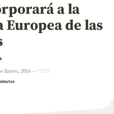
rporará a la
 Europea de las
s
a
de Enero, 2016 —
CEST
 minutos