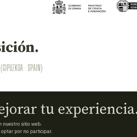
ición.
(GIPUZKOA · SPAIN)
jorar tu experiencia
 nuestro sitio web.
ptar por no participar.