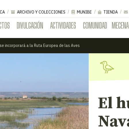
CA
ARCHIVO Y COLECCIONES
MUNIBE
TIENDA
CTOS
DIVULGACIÓN
ACTIVIDADES
COMUNIDAD
MECENA
se incorporará a la Ruta Europea de las Aves
El 
Nava