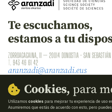
Te escuchamos,
estamos a tu dispos
ZORROAGAGAINA, 11 — 20014 DONOSTIA - SAN SEBASTIÁN 
T.
943 46 61 42
aranzadi@aranzadi.eus
Cookies,
para me
Utilizamos
cookies
para mejorar tu experiencia de uso en
Asumiremos que estás de acuerdo con esto, pero puedes o