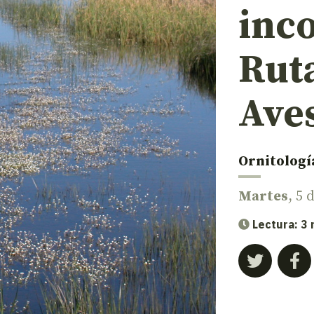
inco
Ruta
Ave
Ornitologí
Martes
, 5 
Lectura: 3