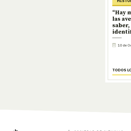
HISTO
“Hay m
las av
saber,
identi
10 de Oc
TODOS L