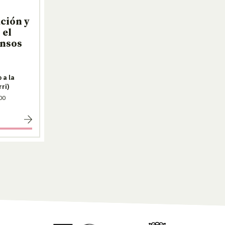
ación y
 el
ensos
 a la
ri)
00