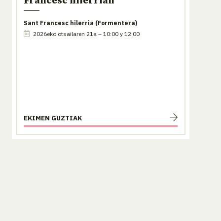
Francesc hilerrian
Sant Francesc hilerria (Formentera)
2026eko otsailaren 21a – 10:00 y 12:00
EKIMEN GUZTIAK