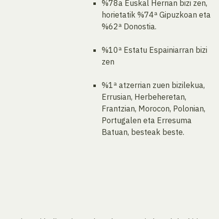
%78a Euskal Herrian bizi zen,
horietatik %74ª Gipuzkoan eta
%62ª Donostia.
%10ª Estatu Espainiarran bizi
zen
%1ª atzerrian zuen bizilekua,
Errusian, Herbeheretan,
Frantzian, Morocon, Polonian,
Portugalen eta Erresuma
Batuan, besteak beste.