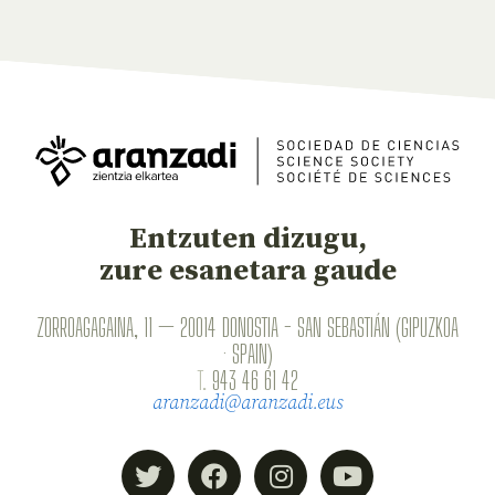
Entzuten dizugu,
zure esanetara gaude
ZORROAGAGAINA, 11 — 20014 DONOSTIA - SAN SEBASTIÁN (GIPUZKOA
· SPAIN)
T.
943 46 61 42
aranzadi@aranzadi.eus