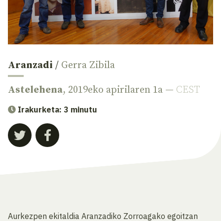
Aranzadi
/
Gerra Zibila
Astelehena
, 2019eko apirilaren 1a —
CEST
Irakurketa: 3 minutu
Aurkezpen ekitaldia Aranzadiko Zorroagako egoitzan