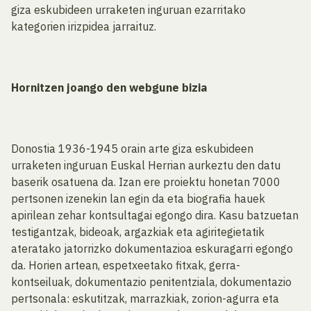
giza eskubideen urraketen inguruan ezarritako
kategorien irizpidea jarraituz.
Hornitzen joango den webgune bizia
Donostia 1936-1945 orain arte giza eskubideen
urraketen inguruan Euskal Herrian aurkeztu den datu
baserik osatuena da. Izan ere proiektu honetan 7000
pertsonen izenekin lan egin da eta biografia hauek
apirilean zehar kontsultagai egongo dira. Kasu batzuetan
testigantzak, bideoak, argazkiak eta agiritegietatik
ateratako jatorrizko dokumentazioa eskuragarri egongo
da. Horien artean, espetxeetako fitxak, gerra-
kontseiluak, dokumentazio penitentziala, dokumentazio
pertsonala: eskutitzak, marrazkiak, zorion-agurra eta