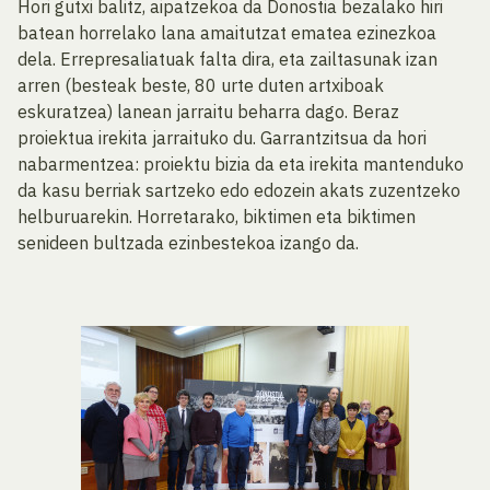
Hori gutxi balitz, aipatzekoa da Donostia bezalako hiri
batean horrelako lana amaitutzat ematea ezinezkoa
dela. Errepresaliatuak falta dira, eta zailtasunak izan
arren (besteak beste, 80 urte duten artxiboak
eskuratzea) lanean jarraitu beharra dago. Beraz
proiektua irekita jarraituko du. Garrantzitsua da hori
nabarmentzea: proiektu bizia da eta irekita mantenduko
da kasu berriak sartzeko edo edozein akats zuzentzeko
helburuarekin. Horretarako, biktimen eta biktimen
senideen bultzada ezinbestekoa izango da.