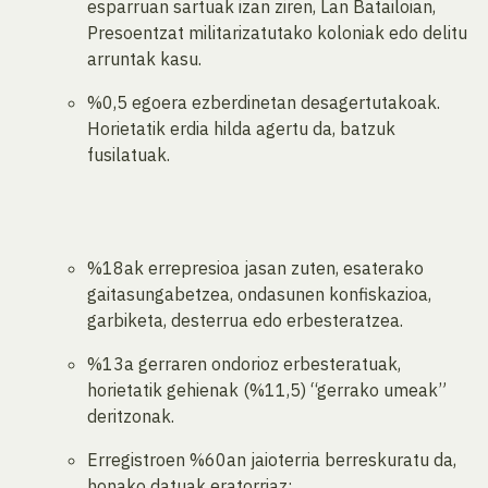
esparruan sartuak izan ziren, Lan Batailoian,
Presoentzat militarizatutako koloniak edo delitu
arruntak kasu.
%0,5 egoera ezberdinetan desagertutakoak.
Horietatik erdia hilda agertu da, batzuk
fusilatuak.
%18ak errepresioa jasan zuten, esaterako
gaitasungabetzea, ondasunen konfiskazioa,
garbiketa, desterrua edo erbesteratzea.
%13a gerraren ondorioz erbesteratuak,
horietatik gehienak (%11,5) “gerrako umeak”
deritzonak.
Erregistroen %60an jaioterria berreskuratu da,
honako datuak eratorriaz: