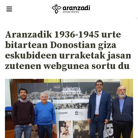
Aranzadik 1936-1945 urte
bitartean Donostian giza
eskubideen urraketak jasan
zutenen webgunea sortu du