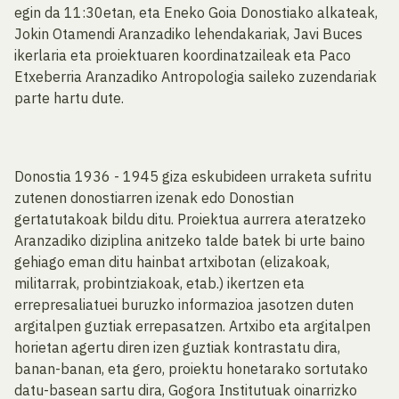
egin da 11:30etan, eta Eneko Goia Donostiako alkateak,
Jokin Otamendi Aranzadiko lehendakariak, Javi Buces
ikerlaria eta proiektuaren koordinatzaileak eta Paco
Etxeberria Aranzadiko Antropologia saileko zuzendariak
parte hartu dute.
Donostia 1936 - 1945 giza eskubideen urraketa sufritu
zutenen donostiarren izenak edo Donostian
gertatutakoak bildu ditu. Proiektua aurrera ateratzeko
Aranzadiko diziplina anitzeko talde batek bi urte baino
gehiago eman ditu hainbat artxibotan (elizakoak,
militarrak, probintziakoak, etab.) ikertzen eta
errepresaliatuei buruzko informazioa jasotzen duten
argitalpen guztiak errepasatzen. Artxibo eta argitalpen
horietan agertu diren izen guztiak kontrastatu dira,
banan-banan, eta gero, proiektu honetarako sortutako
datu-basean sartu dira, Gogora Institutuak oinarrizko