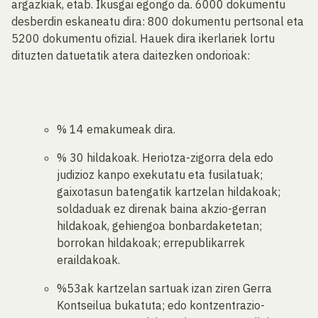
argazkiak, etab. Ikusgai egongo da. 6000 dokumentu
desberdin eskaneatu dira: 800 dokumentu pertsonal eta
5200 dokumentu ofizial. Hauek dira ikerlariek lortu
dituzten datuetatik atera daitezken ondorioak:
% 14 emakumeak dira.
% 30 hildakoak. Heriotza-zigorra dela edo
judizioz kanpo exekutatu eta fusilatuak;
gaixotasun batengatik kartzelan hildakoak;
soldaduak ez direnak baina akzio-gerran
hildakoak, gehiengoa bonbardaketetan;
borrokan hildakoak; errepublikarrek
eraildakoak.
%53ak kartzelan sartuak izan ziren Gerra
Kontseilua bukatuta; edo kontzentrazio-