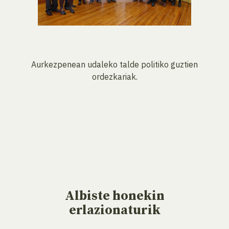
Aurkezpenean udaleko talde politiko guztien
ordezkariak.
Albiste
honekin
erlazionaturik