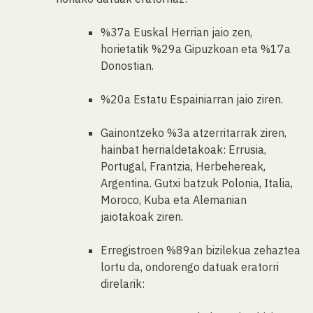
%37a Euskal Herrian jaio zen,
horietatik %29a Gipuzkoan eta %17a
Donostian.
%20a Estatu Espainiarran jaio ziren.
Gainontzeko %3a atzerritarrak ziren,
hainbat herrialdetakoak: Errusia,
Portugal, Frantzia, Herbehereak,
Argentina. Gutxi batzuk Polonia, Italia,
Moroco, Kuba eta Alemanian
jaiotakoak ziren.
Erregistroen %89an bizilekua zehaztea
lortu da, ondorengo datuak eratorri
direlarik: