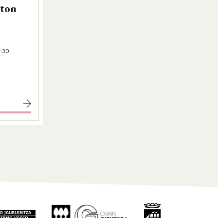
nton
:30