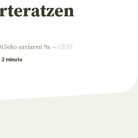
rteratzen
2015eko urriaren 9a —
CEST
: 2 minutu