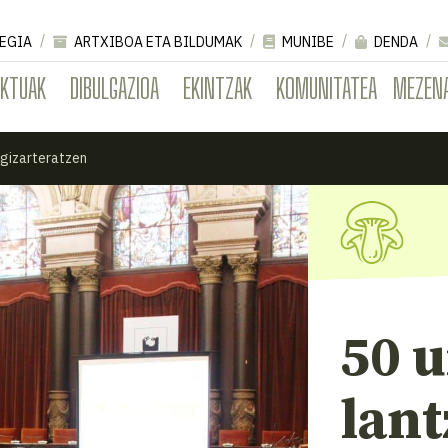
EGIA
ARTXIBOA ETA BILDUMAK
MUNIBE
DENDA
EKTUAK
DIBULGAZIOA
EKINTZAK
KOMUNITATEA
MEZEN
 gizarteratzen
50 u
lant