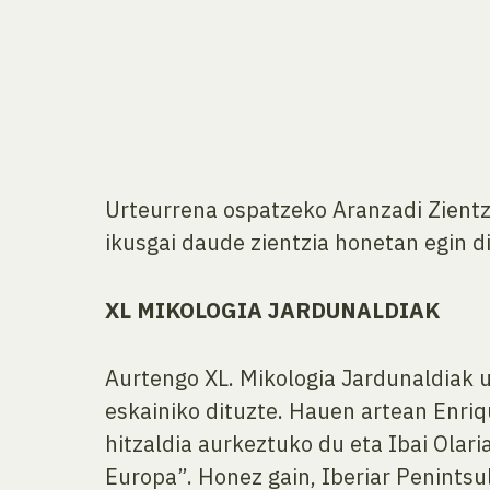
Urteurrena ospatzeko Aranzadi Zientzi
ikusgai daude zientzia honetan egin di
XL MIKOLOGIA JARDUNALDIAK
Aurtengo XL. Mikologia Jardunaldiak u
eskainiko dituzte. Hauen artean Enri
hitzaldia aurkeztuko du eta Ibai Olari
Europa”. Honez gain, Iberiar Penintsu