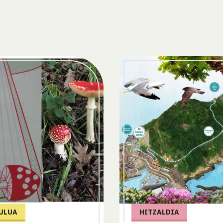
ULUA
HITZALDIA