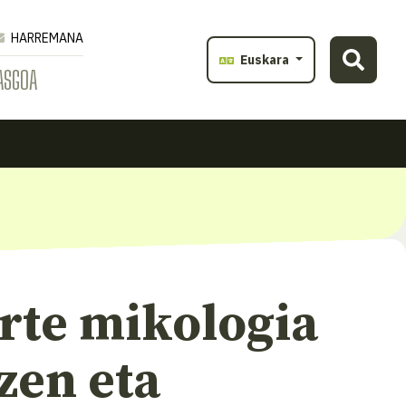
HARREMANA
Euskara
ASGOA
rte mikologia
zen eta