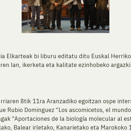
a Elkarteak bi liburu editatu ditu Euskal Herrik
ren lan, ikerketa eta kalitate ezinhobeko argazki
rriaren 8tik 11ra Aranzadiko egoitzan ospe intern
que Rubio Dominguez “Los ascomicetos, el mundo
agak “Aportaciones de la biología molecular al e
lako, Balear irletako, Kanarietako eta Marokoko