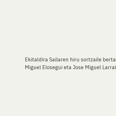
Ekitaldira Sailaren hiru sortzaile bert
Miguel Elosegui eta Jose Miguel Larra