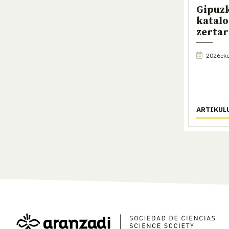
Gipuz
katalo
zerta
2026eko 
ARTIKUL