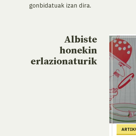
gonbidatuak izan dira.
Albiste
honekin
erlazionaturik
ARTIK