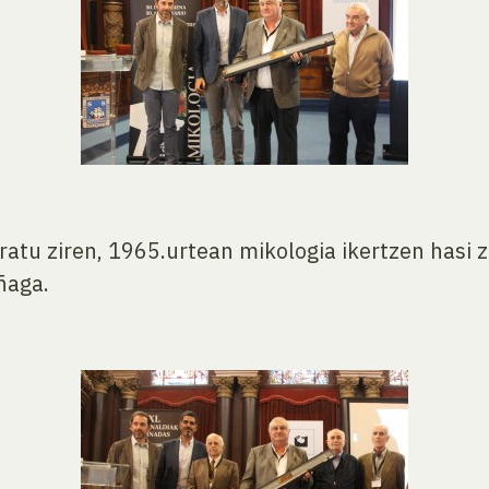
aratu ziren, 1965.urtean mikologia ikertzen hasi z
ñaga.