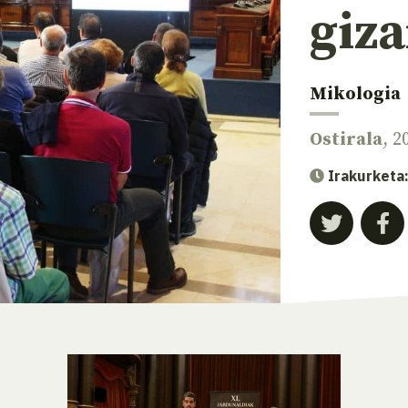
giza
Mikologia
Ostirala
, 
Irakurketa