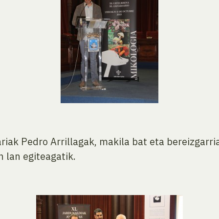
iak Pedro Arrillagak, makila bat eta bereizgarri
 lan egiteagatik.