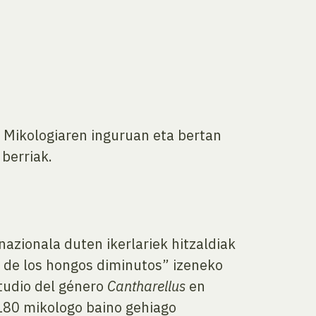
o Mikologiaren inguruan eta bertan
 berriak.
azionala duten ikerlariek hitzaldiak
 de los hongos diminutos” izeneko
studio del género
Cantharellus
en
 180 mikologo baino gehiago