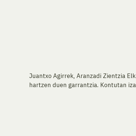
Juantxo Agirrek, Aranzadi Zientzia El
hartzen duen garrantzia. Kontutan izan