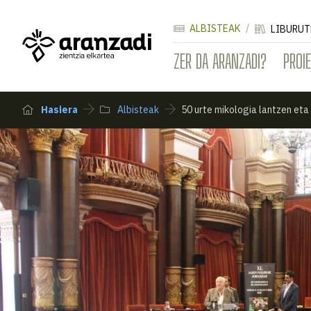
ALBISTEAK
LIBURUT
ZER DA ARANZADI?
PROI
Hasiera
Albisteak
50 urte mikologia lantzen eta