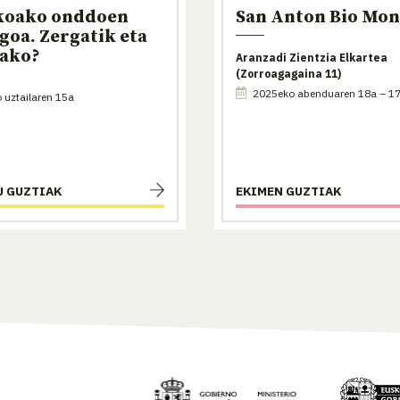
koako onddoen
San Anton Bio Mo
goa. Zergatik eta
rako?
Aranzadi Zientzia Elkartea
(Zorroagagaina 11)
2025eko abenduaren 18a – 17
uztailaren 15a
U GUZTIAK
EKIMEN GUZTIAK