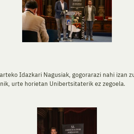
karteko Idazkari Nagusiak, gogorarazi nahi izan 
ik, urte horietan Unibertsitaterik ez zegoela.