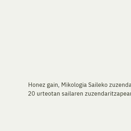
Honez gain, Mikologia Saileko zuzendar
20 urteotan sailaren zuzendaritzapean