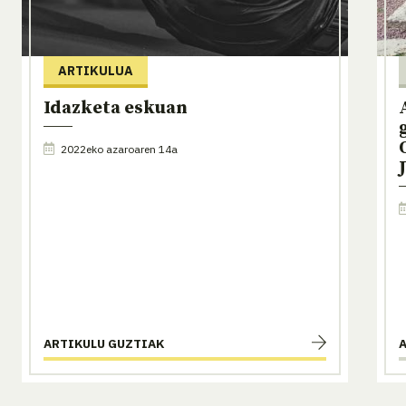
ARTIKULUA
Idazketa eskuan
2022eko azaroaren 14a
ARTIKULU GUZTIAK