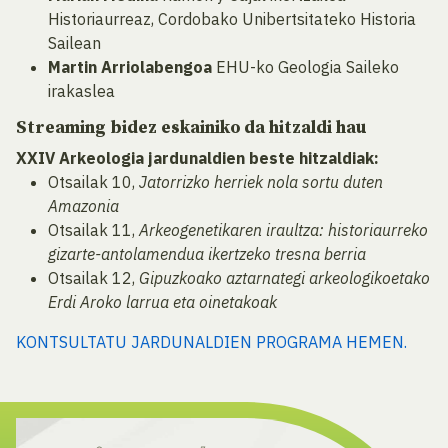
Historiaurreaz, Cordobako Unibertsitateko Historia
Sailean
Martin Arriolabengoa
EHU-ko Geologia Saileko
irakaslea
Streaming bidez eskainiko da hitzaldi hau
XXIV Arkeologia jardunaldien beste hitzaldiak:
Otsailak 10,
Jatorrizko herriek nola sortu duten
Amazonia
Otsailak 11,
Arkeogenetikaren iraultza: historiaurreko
gizarte-antolamendua ikertzeko tresna berria
Otsailak 12,
Gipuzkoako aztarnategi arkeologikoetako
Erdi Aroko larrua eta oinetakoak
KONTSULTATU JARDUNALDIEN PROGRAMA HEMEN.