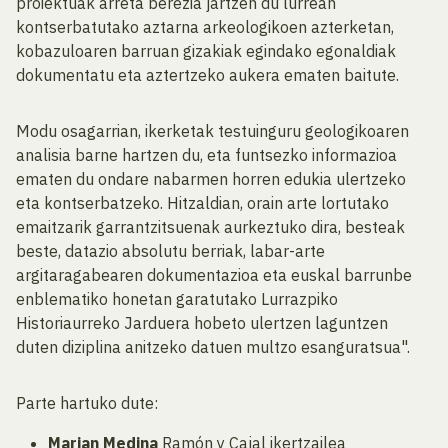
proiektuak arreta berezia jartzen du lurrean
kontserbatutako aztarna arkeologikoen azterketan,
kobazuloaren barruan gizakiak egindako egonaldiak
dokumentatu eta aztertzeko aukera ematen baitute.
Modu osagarrian, ikerketak testuinguru geologikoaren
analisia barne hartzen du, eta funtsezko informazioa
ematen du ondare nabarmen horren edukia ulertzeko
eta kontserbatzeko. Hitzaldian, orain arte lortutako
emaitzarik garrantzitsuenak aurkeztuko dira, besteak
beste, datazio absolutu berriak, labar-arte
argitaragabearen dokumentazioa eta euskal barrunbe
enblematiko honetan garatutako Lurrazpiko
Historiaurreko Jarduera hobeto ulertzen laguntzen
duten diziplina anitzeko datuen multzo esanguratsua".
Parte hartuko dute:
Marian Medina
Ramón y Cajal ikertzailea