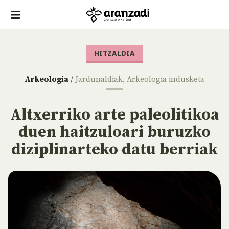
HITZALDIA
Arkeologia
/
Jardunaldiak
,
Arkeologia indusketa
Altxerriko arte paleolitikoa
duen haitzuloari buruzko
diziplinarteko datu berriak