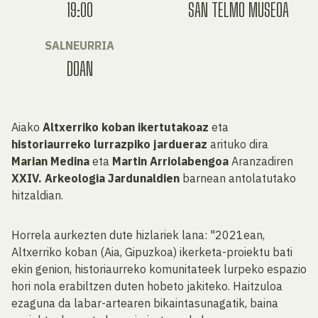
19:00
SAN TELMO MUSEOA
SALNEURRIA
DOAN
Aiako
Altxerriko koban ikertutakoaz
eta
historiaurreko lurrazpiko jardueraz
arituko dira
Marian Medina
eta
Martin Arriolabengoa
Aranzadiren
XXIV. Arkeologia Jardunaldien
barnean antolatutako
hitzaldian.
Horrela aurkezten dute hizlariek lana: "2021ean,
Altxerriko koban (Aia, Gipuzkoa) ikerketa-proiektu bati
ekin genion, historiaurreko komunitateek lurpeko espazio
hori nola erabiltzen duten hobeto jakiteko. Haitzuloa
ezaguna da labar-artearen bikaintasunagatik, baina