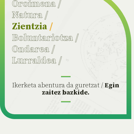
Oroimena
/
Natura
/
Zientzia
/
Boluntariotza
/
Ondarea
/
Lurraldea
/
Ikerketa abentura da guretzat /
Egin
zaitez bazkide.