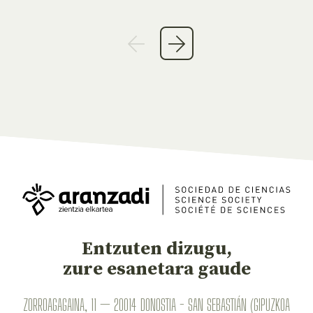
Entzuten dizugu,
zure esanetara gaude
ZORROAGAGAINA, 11 — 20014 DONOSTIA - SAN SEBASTIÁN (GIPUZKOA