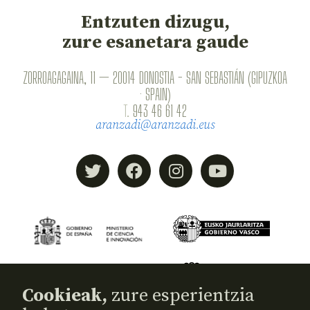
Entzuten dizugu,
zure esanetara gaude
ZORROAGAGAINA, 11 — 20014 DONOSTIA - SAN SEBASTIÁN (GIPUZKOA
· SPAIN)
T.
943 46 61 42
aranzadi@aranzadi.eus
Cookieak,
zure esperientzia