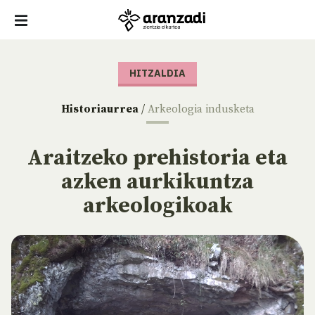
HITZALDIA
Historiaurrea
/
Arkeologia indusketa
Araitzeko prehistoria eta
azken aurkikuntza
arkeologikoak