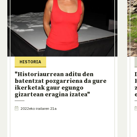
HISTORIA
"Historiaurrean aditu den
batentzat pozgarriena da gure
ikerketak gaur egungo
gizartean eragina izatea"
2022eko irailaren 21a