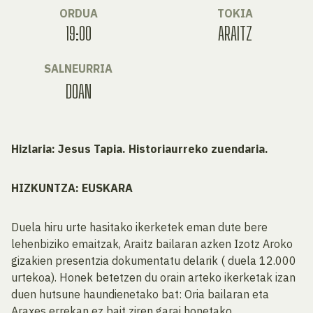
ORDUA
TOKIA
19:00
ARAITZ
SALNEURRIA
DOAN
Hizlaria: Jesus Tapia. Historiaurreko zuendaria.
HIZKUNTZA: EUSKARA
Duela hiru urte hasitako ikerketek eman dute bere
lehenbiziko emaitzak, Araitz bailaran azken Izotz Aroko
gizakien presentzia dokumentatu delarik ( duela 12.000
urtekoa). Honek betetzen du orain arteko ikerketak izan
duen hutsune haundienetako bat: Oria bailaran eta
Araxes errekan ez bait ziren garai honetako