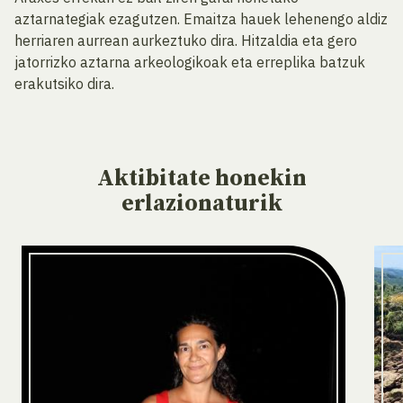
aztarnategiak ezagutzen. Emaitza hauek lehenengo aldiz
herriaren aurrean aurkeztuko dira. Hitzaldia eta gero
jatorrizko aztarna arkeologikoak eta erreplika batzuk
erakutsiko dira.
Aktibitate
honekin
erlazionaturik