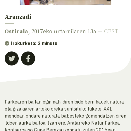
Aranzadi
Ostirala
, 2017eko urtarrilaren 13a —
CEST
Irakurketa: 2 minutu
Parkearen baitan egin nahi diren bide berri hauek natura
eta gizakiaren arteko oreka suntsituko lukete, XXI.
mendean ondare naturala babesteko gomendatzen diren
ildoen aurka baitoa. Izan ere, Aralarreko Natur Parkea
Kontserbazio Gune Berezia izendatu zuten 2016ean.