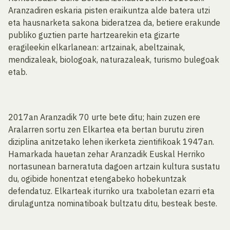
Aranzadiren eskaria pisten eraikuntza alde batera utzi
eta hausnarketa sakona bideratzea da, betiere erakunde
publiko guztien parte hartzearekin eta gizarte
eragileekin elkarlanean: artzainak, abeltzainak,
mendizaleak, biologoak, naturazaleak, turismo bulegoak
etab.
2017an Aranzadik 70 urte bete ditu; hain zuzen ere
Aralarren sortu zen Elkartea eta bertan burutu ziren
diziplina anitzetako lehen ikerketa zientifikoak 1947an.
Hamarkada hauetan zehar Aranzadik Euskal Herriko
nortasunean barneratuta dagoen artzain kultura sustatu
du, ogibide honentzat etengabeko hobekuntzak
defendatuz. Elkarteak iturriko ura txaboletan ezarri eta
dirulaguntza nominatiboak bultzatu ditu, besteak beste.