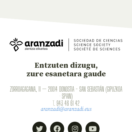
Entzuten dizugu,
zure esanetara gaude
ZORROAGAGAINA, 11 — 20014 DONOSTIA - SAN SEBASTIÁN (GIPUZKOA
· SPAIN)
T.
943 46 61 42
aranzadi@aranzadi.eus