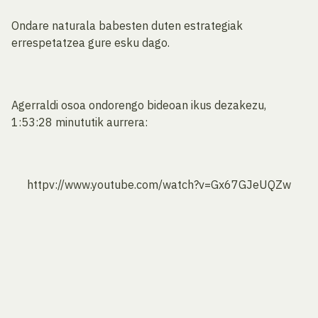
Ondare naturala babesten duten estrategiak
errespetatzea gure esku dago.
Agerraldi osoa ondorengo bideoan ikus dezakezu,
1:53:28 minututik aurrera:
httpv://www.youtube.com/watch?v=Gx67GJeUQZw