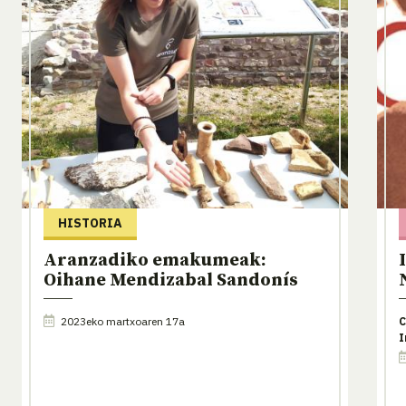
HISTORIA
Aranzadiko emakumeak:
Oihane Mendizabal Sandonís
2023eko martxoaren 17a
C
I