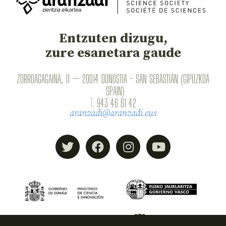
Entzuten dizugu,
zure esanetara gaude
ZORROAGAGAINA, 11 — 20014 DONOSTIA - SAN SEBASTIÁN (GIPUZKOA
· SPAIN)
T.
943 46 61 42
aranzadi@aranzadi.eus