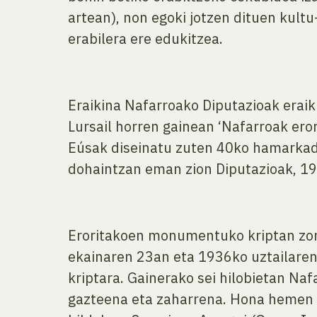
artean), non egoki jotzen dituen kultu
erabilera ere edukitzea.
Eraikina Nafarroako Diputazioak erai
Lursail horren gainean ‘Nafarroak ero
Eúsak diseinatu zuten 40ko hamarka
dohaintzan eman zion Diputazioak, 1
Eroritakoen monumentuko kriptan zortz
ekainaren 23an eta 1936ko uztailaren
kriptara. Gainerako sei hilobietan Na
gazteena eta zaharrena. Hona hemen hi