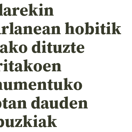
larekin
arlanean hobitik
ako dituzte
ritakoen
umentuko
ptan dauden
puzkiak