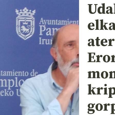
Uda
elk
ater
Ero
mon
kri
gor