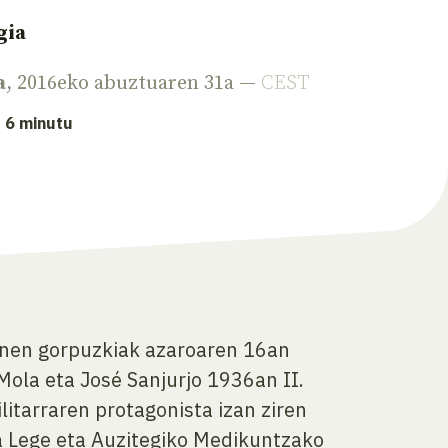
gia
a
, 2016eko abuztuaren 31a —
CEST
: 6 minutu
onen gorpuzkiak azaroaren 16an
Mola eta José Sanjurjo 1936an II.
litarraren protagonista izan ziren
ia Lege eta Auzitegiko Medikuntzako