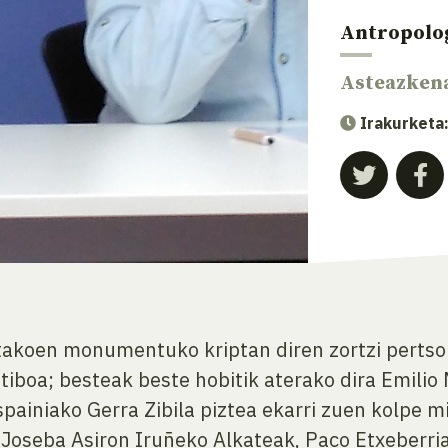
Antropolo
Asteazken
Irakurketa
itakoen monumentuko kriptan diren zortzi perts
tiboa; besteak beste hobitik aterako dira Emilio 
ainiako Gerra Zibila piztea ekarri zuen kolpe mi
u Joseba Asiron Iruñeko Alkateak, Paco Etxeberr