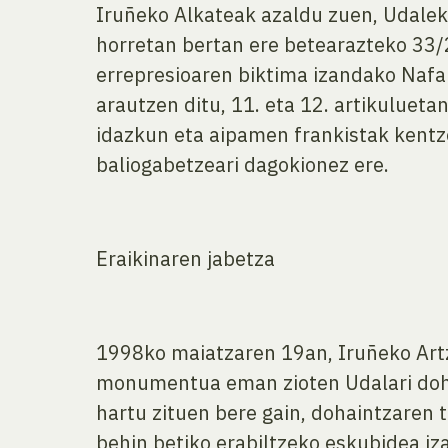
Iruñeko Alkateak azaldu zuen, Udalek
horretan bertan ere betearazteko 33/2
errepresioaren biktima izandako Nafa
arautzen ditu, 11. eta 12. artikulueta
idazkun eta aipamen frankistak kentzea
baliogabetzeari dagokionez ere.
Eraikinaren jabetza
1998ko maiatzaren 19an, Iruñeko Artz
monumentua eman zioten Udalari dohai
hartu zituen bere gain, dohaintzaren t
behin betiko erabiltzeko eskubidea iz