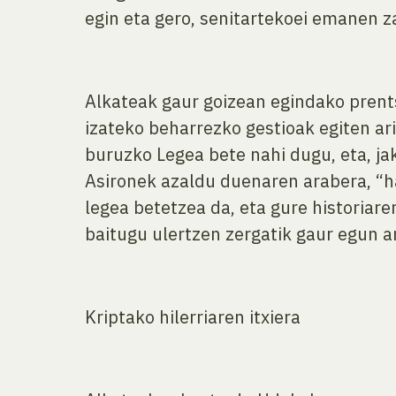
egin eta gero, senitartekoei emanen zaiz
Alkateak gaur goizean egindako prents
izateko beharrezko gestioak egiten ari
buruzko Legea bete nahi dugu, eta, ja
Asironek azaldu duenaren arabera, “h
legea betetzea da, eta gure historiare
baitugu ulertzen zergatik gaur egun art
Kriptako hilerriaren itxiera