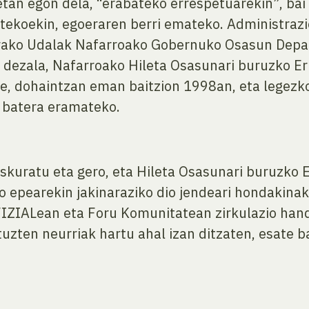
an egon dela, “erabateko errespetuarekin”, bai 
tekoekin, egoeraren berri emateko. Administrazi
tarako Udalak Nafarroako Gobernuko Osasun Depa
i dezala, Nafarroako Hileta Osasunari buruzko 
abe, dohaintzan eman baitzion 1998an, eta legezko
 batera eramateko.
uratu eta gero, eta Hileta Osasunari buruzko E
ko epearekin jakinaraziko dio jendeari hondakinak
ZIALean eta Foru Komunitatean zirkulazio hand
tuzten neurriak hartu ahal izan ditzaten, esate 