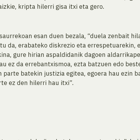
kie, kripta hilerri gisa itxi eta gero.
aurrekoan esan duen bezala, “duela zenbait hila
tu da, erabateko diskrezio eta errespetuarekin, 
kina, gure hirian aspaldidanik dagoen aldarrikape
au ez da errebantxismoa, ezta batzuen edo beste
n parte batekin justizia egitea, egoera hau ezin 
e ez den hilerri hau itxi”.