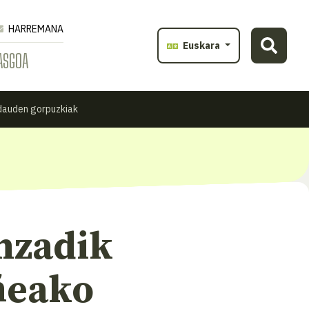
HARREMANA
Euskara
ASGOA
 dauden gorpuzkiak
nzadik
ñeako