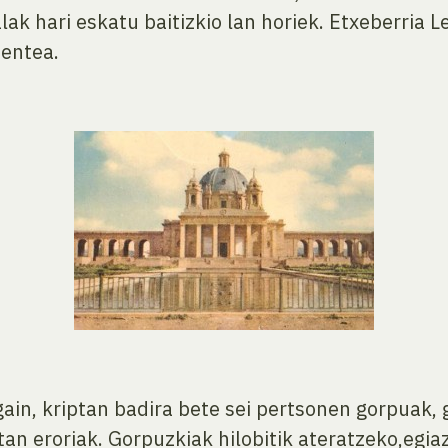
alak hari eskatu baitizkio lan horiek. Etxeberria
entea.
gain, kriptan badira bete sei pertsonen gorpuak,
ietan eroriak. Gorpuzkiak hilobitik ateratzeko,e