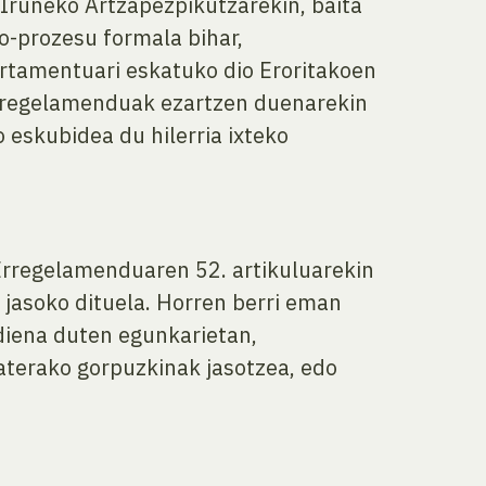
Iruñeko Artzapezpikutzarekin, baita
o-prozesu formala bihar,
rtamentuari eskatuko dio Eroritakoen
Erregelamenduak ezartzen duenarekin
 eskubidea du hilerria ixteko
rregelamenduaren 52. artikuluarekin
 jasoko dituela. Horren berri eman
iena duten egunkarietan,
baterako gorpuzkinak jasotzea, edo