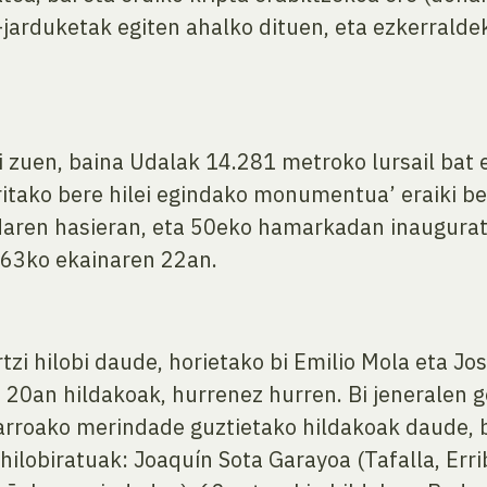
-jarduketak egiten ahalko dituen, eta ezkerralde
ki zuen, baina Udalak 14.281 metroko lursail ba
ritako bere hilei egindako monumentua’ eraiki be
daren hasieran, eta 50eko hamarkadan inaugura
963ko ekainaren 22an.
i hilobi daude, horietako bi Emilio Mola eta Jos
 20an hildakoak, hurrenez hurren. Bi jeneralen
farroako merindade guztietako hildakoak daude, ba
lobiratuak: Joaquín Sota Garayoa (Tafalla, Erri