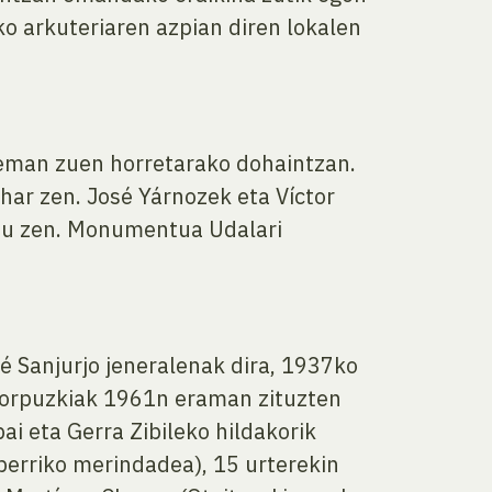
ko arkuteriaren azpian diren lokalen
t eman zuen horretarako dohaintzan.
har zen. José Yárnozek eta Víctor
tu zen. Monumentua Udalari
é Sanjurjo jeneralenak dira, 1937ko
 gorpuzkiak 1961n eraman zituzten
i eta Gerra Zibileko hildakorik
berriko merindadea), 15 urterekin