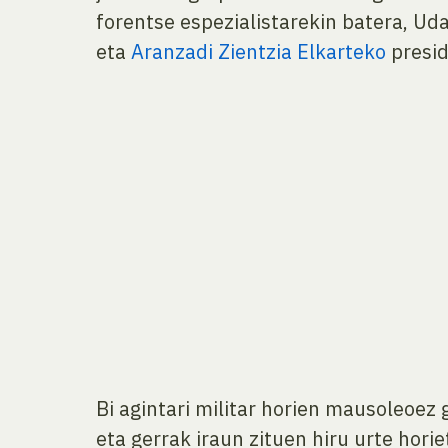
forentse espezialistarekin batera, Ud
eta
Aranzadi Zientzia Elkarteko
presid
Bi agintari militar horien mausoleoez 
eta gerrak iraun zituen hiru urte hor