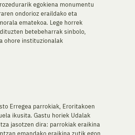
a prozedurarik egokiena monumentu
aren ondorioz eraildako eta
 morala ematekoa. Lege horrek
 dituzten betebeharrak sinbolo,
a ohore instituzionalak
to Erregea parrokiak, Eroritakoen
ela ikusita. Gastu horiek Udalak
tza jasotzen dira: parrokiak eraikina
aintzan emandako eraikina zutik egon