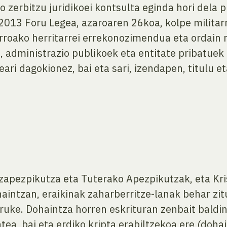
o zerbitzu juridikoei kontsulta eginda hori del
013 Foru Legea, azaroaren 26koa, kolpe militarr
rroako herritarrei errekonozimendua eta ordain
n, administrazio publikoek eta entitate pribatuek
ri dagokionez, bai eta sari, izendapen, titulu et
apezpikutza eta Tuterako Apezpikutzak, eta Kris
ntzan, eraikinak zaharberritze-lanak behar zitu
ruke. Dohaintza horren eskrituran zenbait baldin
atea, bai eta erdiko kripta erabiltzekoa ere (doh