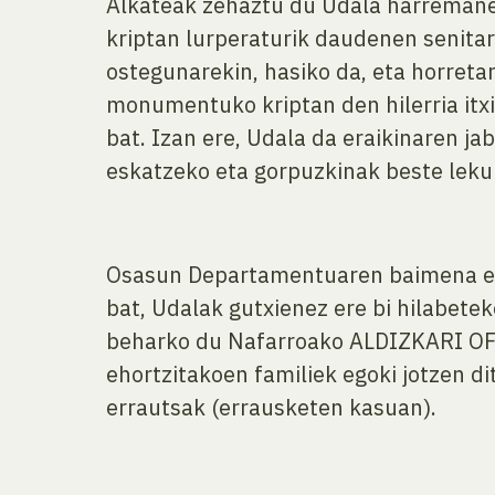
Alkateak zehaztu du Udala harremanet
kriptan lurperaturik daudenen senitar
ostegunarekin, hasiko da, eta horre
monumentuko kriptan den hilerria itx
bat. Izan ere, Udala da eraikinaren j
eskatzeko eta gorpuzkinak beste leku
Osasun Departamentuaren baimena esk
bat, Udalak gutxienez ere bi hilabete
beharko du Nafarroako ALDIZKARI OFI
ehortzitakoen familiek egoki jotzen di
errautsak (errausketen kasuan).