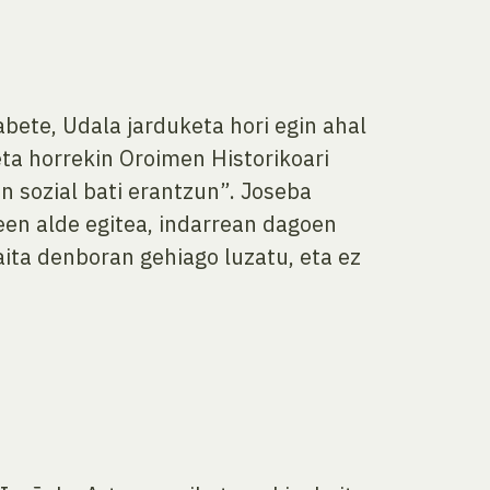
bete, Udala jarduketa hori egin ahal
eta horrekin Oroimen Historikoari
n sozial bati erantzun”. Joseba
en alde egitea, indarrean dagoen
baita denboran gehiago luzatu, eta ez