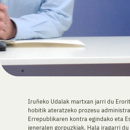
Iruñeko Udalak martxan jarri du Eror
hobitik ateratzeko prozesu administra
Errepublikaren kontra egindako eta Esp
jeneralen gorpuzkiak. Hala iragarri d