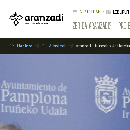
ALBISTEAK
LIBURUT
ZER DA ARANZADI?
PROI
Hasiera
Albisteak
Aranzadik Iruñeako Udalareki