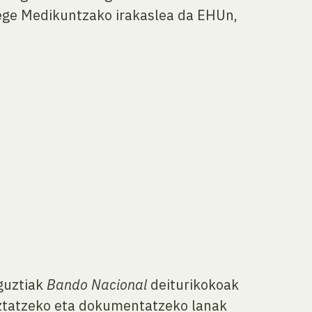
 Lege Medikuntzako irakaslea da EHUn,
 guztiak
Bando Nacional
deiturikokoak
giaztatzeko eta dokumentatzeko lanak