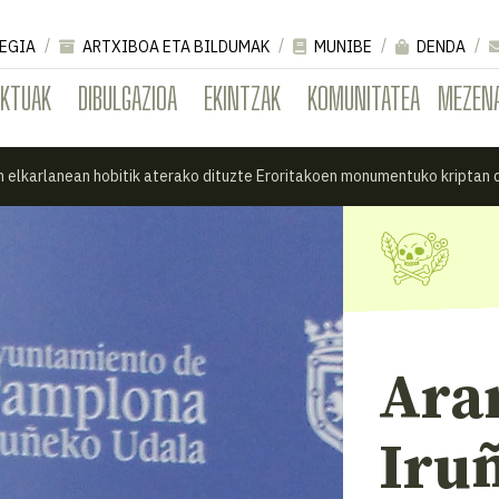
EGIA
ARTXIBOA ETA BILDUMAK
MUNIBE
DENDA
EKTUAK
DIBULGAZIOA
EKINTZAK
KOMUNITATEA
MEZEN
n elkarlanean hobitik aterako dituzte Eroritakoen monumentuko kriptan
Ara
Iru