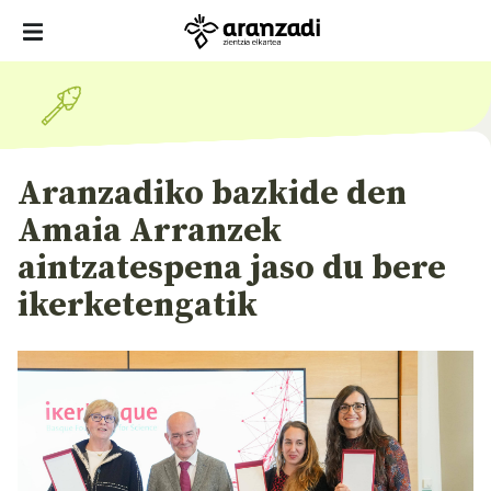
Aranzadiko bazkide den
Amaia Arranzek
aintzatespena jaso du bere
ikerketengatik