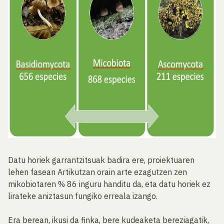
Datu horiek garrantzitsuak badira ere, proiektuaren
lehen fasean Artikutzan orain arte ezagutzen zen
mikobiotaren % 86 inguru handitu da, eta datu horiek ez
lirateke aniztasun fungiko erreala izango.
Era berean, ikusi da finka, bere kudeaketa bereziagatik,