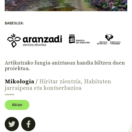
BABESLEA:
Artikutzako fungia-aniztasun handia biltzen duen
proiektua.
Mikologia
/
Hiritar zientzia
,
Habitaten
jarraipena eta kontserbazioa
Abian