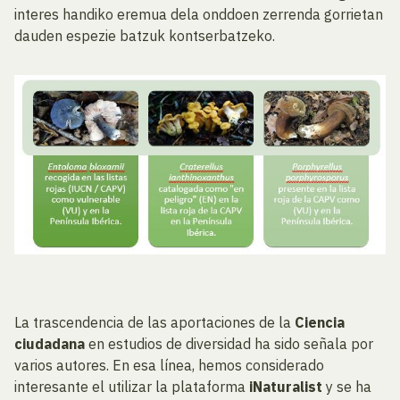
interes handiko eremua dela onddoen zerrenda gorrietan
dauden espezie batzuk kontserbatzeko.
La trascendencia de las aportaciones de la
Ciencia
ciudadana
en estudios de diversidad ha sido señala por
varios autores. En esa línea, hemos considerado
interesante el utilizar la plataforma
iNaturalist
y se ha