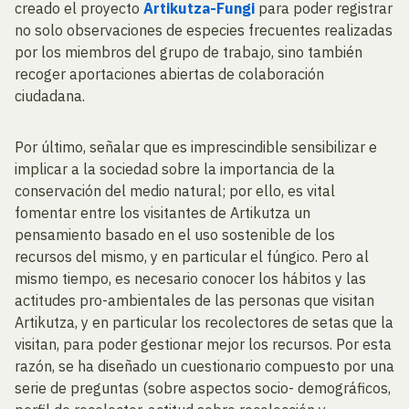
creado el proyecto
Artikutza-Fungi
para poder registrar
no solo observaciones de especies frecuentes realizadas
por los miembros del grupo de trabajo, sino también
recoger aportaciones abiertas de colaboración
ciudadana.
Por último, señalar que es imprescindible sensibilizar e
implicar a la sociedad sobre la importancia de la
conservación del medio natural; por ello, es vital
fomentar entre los visitantes de Artikutza un
pensamiento basado en el uso sostenible de los
recursos del mismo, y en particular el fúngico. Pero al
mismo tiempo, es necesario conocer los hábitos y las
actitudes pro-ambientales de las personas que visitan
Artikutza, y en particular los recolectores de setas que la
visitan, para poder gestionar mejor los recursos. Por esta
razón, se ha diseñado un cuestionario compuesto por una
serie de preguntas (sobre aspectos socio- demográficos,