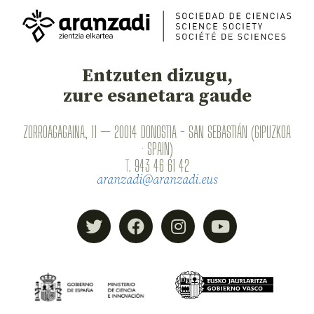
Entzuten dizugu,
zure esanetara gaude
ZORROAGAGAINA, 11 — 20014 DONOSTIA - SAN SEBASTIÁN (GIPUZKOA
· SPAIN)
T.
943 46 61 42
aranzadi@aranzadi.eus