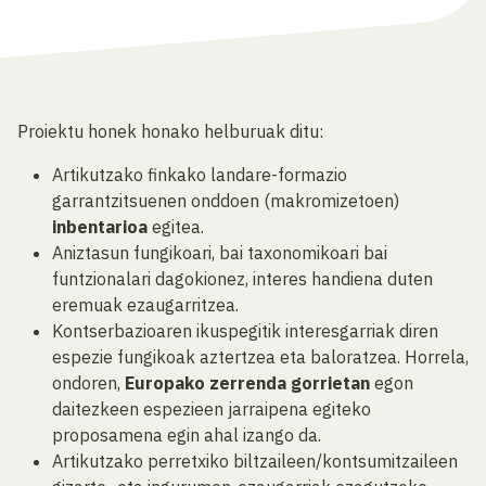
Proiektu honek honako helburuak ditu:
Artikutzako finkako landare-formazio
garrantzitsuenen onddoen (makromizetoen)
inbentarioa
egitea.
Aniztasun fungikoari, bai taxonomikoari bai
funtzionalari dagokionez, interes handiena duten
eremuak ezaugarritzea.
Kontserbazioaren ikuspegitik interesgarriak diren
espezie fungikoak aztertzea eta baloratzea. Horrela,
ondoren,
Europako zerrenda gorrietan
egon
daitezkeen espezieen jarraipena egiteko
proposamena egin ahal izango da.
Artikutzako perretxiko biltzaileen/kontsumitzaileen