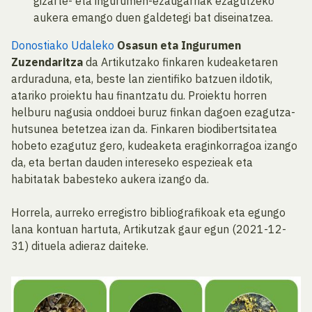
gizarte- eta ingurumen-ezaugarriak ezagutzeko
aukera emango duen galdetegi bat diseinatzea.
Donostiako Udaleko
Osasun eta Ingurumen
Zuzendaritza
da Artikutzako finkaren kudeaketaren
arduraduna, eta, beste lan zientifiko batzuen ildotik,
atariko proiektu hau finantzatu du. Proiektu horren
helburu nagusia onddoei buruz finkan dagoen ezagutza-
hutsunea betetzea izan da. Finkaren biodibertsitatea
hobeto ezagutuz gero, kudeaketa eraginkorragoa izango
da, eta bertan dauden intereseko espezieak eta
habitatak babesteko aukera izango da.
Horrela, aurreko erregistro bibliografikoak eta egungo
lana kontuan hartuta, Artikutzak gaur egun (2021-12-
31) dituela adieraz daiteke.