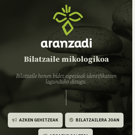
Bilatzaile mikologikoa
Bilatzaile honen bidez espezieak identifikatzen
lagunduko dizugu.
AZKEN GEHITZEAK
BILATZAILERA JOAN