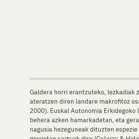
Galdera horri erantzuteko, lezkadiak
ateratzen diren landare makrofitoz os
2000). Euskal Autonomia Erkidegoko 
behera azken hamarkadetan, eta gerat
nagusia hezeguneak dituzten espezie 
gorrietan sartuak dira (Galarza & Hid