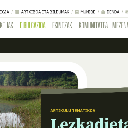
EGIA
ARTXIBOA ETA BILDUMAK
MUNIBE
DENDA
EKTUAK
DIBULGAZIOA
EKINTZAK
KOMUNITATEA
MEZEN
ARTIKULU TEMATIKOA
Lezkadiet