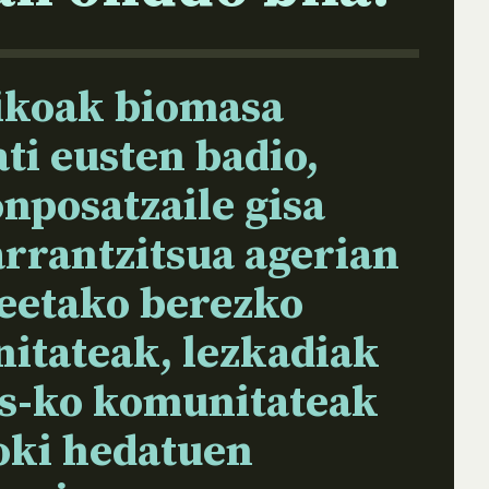
ikoak biomasa
ati eusten badio,
nposatzaile gisa
rrantzitsua agerian
neetako berezko
itateak, lezkadiak
s-ko komunitateak
oki hedatuen