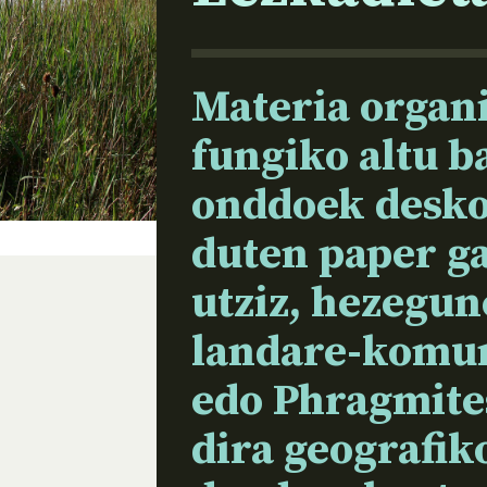
Materia organ
fungiko altu b
onddoek desko
duten paper ga
utziz, hezegu
landare-komun
edo Phragmite
dira geografik