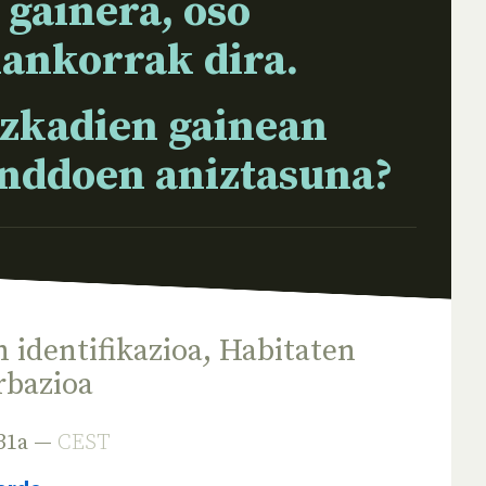
 gainera, oso
ankorrak dira.
ezkadien gainean
onddoen aniztasuna?
 identifikazioa
,
Habitaten
rbazioa
 31a —
CEST