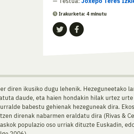
— Testua:
Joxepo Teres Izki
Irakurketa: 4 minutu
 zer diren ikusiko dugu lehenik. Hezeguneetako l
atuta daude, eta haien hondakin hilak urtez urte
lurralde babestu gehienak hezeguneak dira. Eko
zen direnak nabarmen eraldatu dira (Rivas & Ce
askok populazio oso urriak dituzte Euskadin, e
algo 2006).