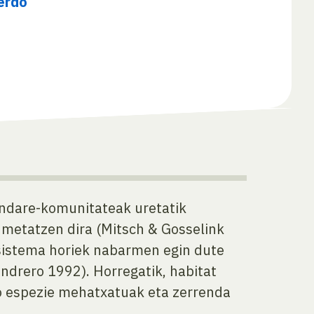
erdo
andare-komunitateak uretatik
 metatzen dira (Mitsch & Gosselink
sistema horiek nabarmen egin dute
ndrero 1992). Horregatik, habitat
do espezie mehatxatuak eta zerrenda