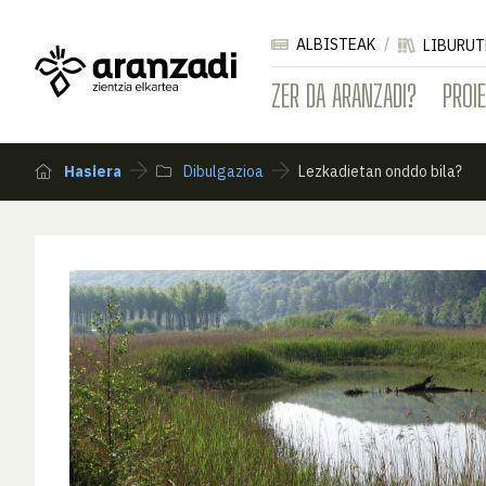
ALBISTEAK
LIBURUT
ZER DA ARANZADI?
PROI
Hasiera
Dibulgazioa
Lezkadietan onddo bila?