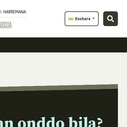
HARREMANA
Euskara
ASGOA
an onddo bila?