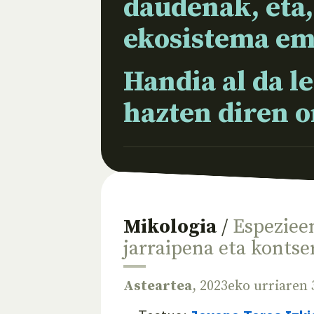
daudenak, eta,
ekosistema em
Handia al da l
hazten diren 
Mikologia
/
Espezieen
jarraipena eta kontse
Asteartea
, 2023eko urriaren