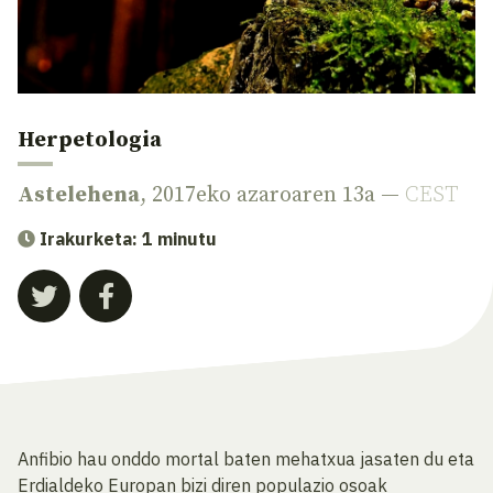
Herpetologia
Astelehena
, 2017eko azaroaren 13a —
CEST
Irakurketa: 1 minutu
Anfibio hau onddo mortal baten mehatxua jasaten du eta
Erdialdeko Europan bizi diren populazio osoak