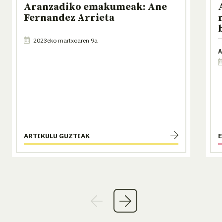
Aranzadiko emakumeak: Ane
Fernandez Arrieta
2023eko martxoaren 9a
A
ARTIKULU GUZTIAK