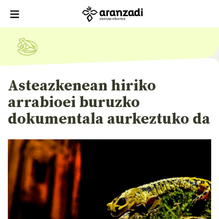
Asteazkenean hiriko
arrabioei buruzko
dokumentala aurkeztuko da