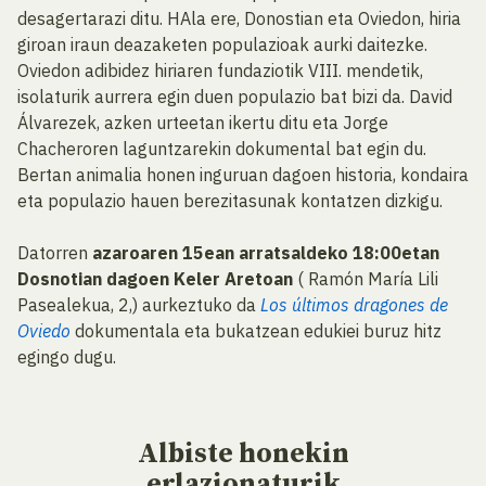
desagertarazi ditu. HAla ere, Donostian eta Oviedon, hiria
giroan iraun deazaketen populazioak aurki daitezke.
Oviedon adibidez hiriaren fundaziotik VIII. mendetik,
isolaturik aurrera egin duen populazio bat bizi da. David
Álvarezek, azken urteetan ikertu ditu eta Jorge
Chacheroren laguntzarekin dokumental bat egin du.
Bertan animalia honen inguruan dagoen historia, kondaira
eta populazio hauen berezitasunak kontatzen dizkigu.
Datorren
azaroaren 15ean arratsaldeko 18:00etan
Dosnotian dagoen Keler Aretoan
( Ramón María Lili
Pasealekua, 2,) aurkeztuko da
Los últimos dragones de
Oviedo
dokumentala eta bukatzean edukiei buruz hitz
egingo dugu.
Albiste
honekin
erlazionaturik