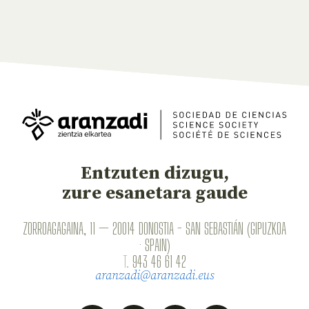
Entzuten dizugu,
zure esanetara gaude
ZORROAGAGAINA, 11 — 20014 DONOSTIA - SAN SEBASTIÁN (GIPUZKOA
· SPAIN)
T.
943 46 61 42
aranzadi@aranzadi.eus