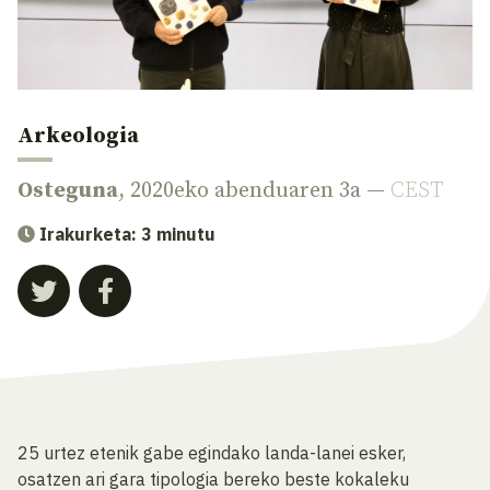
Arkeologia
Osteguna
, 2020eko abenduaren 3a —
CEST
Irakurketa: 3 minutu
25 urtez etenik gabe egindako landa-lanei esker,
osatzen ari gara tipologia bereko beste kokaleku