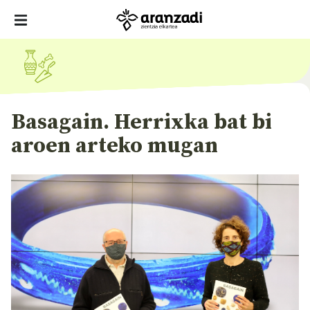
Basagain. Herrixka bat bi
aroen arteko mugan