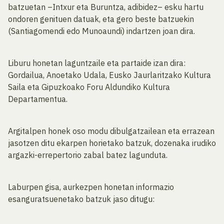
batzuetan –Intxur eta Buruntza, adibidez– esku hartu
ondoren genituen datuak, eta gero beste batzuekin
(Santiagomendi edo Munoaundi) indartzen joan dira.
Liburu honetan laguntzaile eta partaide izan dira:
Gordailua, Anoetako Udala, Eusko Jaurlaritzako Kultura
Saila eta Gipuzkoako Foru Aldundiko Kultura
Departamentua.
Argitalpen honek oso modu dibulgatzailean eta errazean
jasotzen ditu ekarpen horietako batzuk, dozenaka irudiko
argazki-errepertorio zabal batez lagunduta.
Laburpen gisa, aurkezpen honetan informazio
esanguratsuenetako batzuk jaso ditugu: