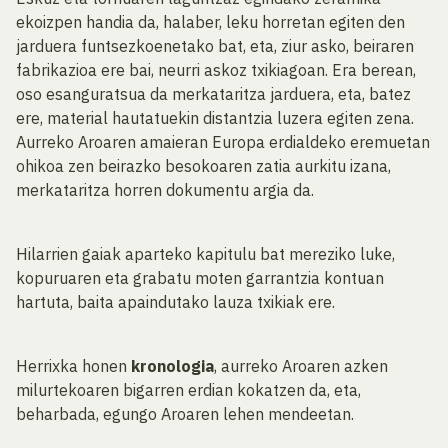
ekoizpen handia da, halaber, leku horretan egiten den
jarduera funtsezkoenetako bat, eta, ziur asko, beiraren
fabrikazioa ere bai, neurri askoz txikiagoan. Era berean,
oso esanguratsua da merkataritza jarduera, eta, batez
ere, material hautatuekin distantzia luzera egiten zena.
Aurreko Aroaren amaieran Europa erdialdeko eremuetan
ohikoa zen beirazko besokoaren zatia aurkitu izana,
merkataritza horren dokumentu argia da.
Hilarrien gaiak aparteko kapitulu bat mereziko luke,
kopuruaren eta grabatu moten garrantzia kontuan
hartuta, baita apaindutako lauza txikiak ere.
Herrixka honen
kronologia
, aurreko Aroaren azken
milurtekoaren bigarren erdian kokatzen da, eta,
beharbada, egungo Aroaren lehen mendeetan.