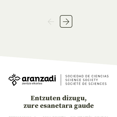
Entzuten dizugu,
zure esanetara gaude