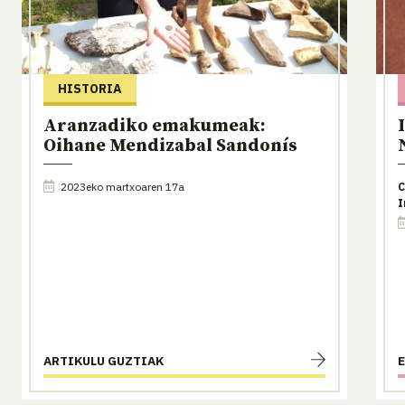
HISTORIA
Aranzadiko emakumeak:
Oihane Mendizabal Sandonís
2023eko martxoaren 17a
C
I
ARTIKULU GUZTIAK