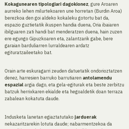
Kokagunearen tipologiari dagokionez
, gure Aroaren
aurreko lehen milurtekoaren une horretan (Burdin Aroa)
berezkoa den goi aldeko kokaleku gotortu bat da,
espazio guztietatik ikuspen handia duena, Oria ibaiaren
ibilguaren zati handi bat menderatzen duena, hain zuzen
ere egungo Gipuzkoaren eta, zalantzarik gabe, bere
garaian barduliarren lurraldearen ardatz
egituratzaileetako bat.
Orain arte eskuragarri zeuden datuetatik ondorioztatzen
denez, harresien barruko barrutiaren
antolamendu
espazial
argia dago, eta gela-egiturak eta beste zerbitzu
batzuk herrixkaren ekialde eta hegoaldetik doan terraza
zabalean kokatuta daude.
Indusketa lanetan egiaztatutako
jarduerak
nekazaritzarekin lotuta daude; nabarmentzekoa da