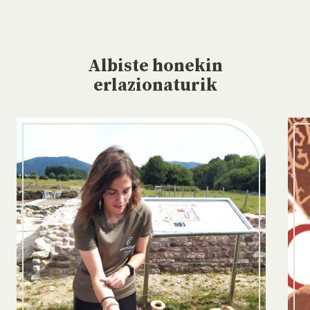
Albiste
honekin
erlazionaturik