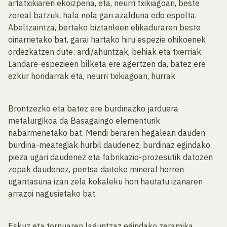
artatxikiaren ekoizpena, eta, neurri txikiagoan, beste
zereal batzuk, hala nola gari azalduna edo espelta.
Abeltzaintza, bertako biztanleen elikaduraren beste
oinarrietako bat, garai hartako hiru espezie ohikoenek
ordezkatzen dute: ardi/ahuntzak, behiak eta txerriak.
Landare-espezieen bilketa ere agertzen da, batez ere
ezkur hondarrak eta, neurri txikiagoan, hurrak.
Brontzezko eta batez ere burdinazko jarduera
metalurgikoa da Basagaingo elementurik
nabarmenetako bat. Mendi beraren hegalean dauden
burdina-meategiak hurbil daudenez, burdinaz egindako
pieza ugari daudenez eta fabrikazio-prozesutik datozen
zepak daudenez, pentsa daiteke mineral horren
ugaritasuna izan zela kokaleku hori hautatu izanaren
arrazoi nagusietako bat.
Eskuz eta tornuaren laguntzaz egindako zeramika