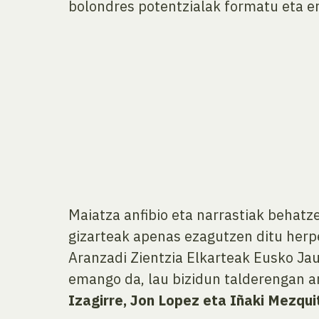
bolondres potentzialak formatu eta e
Maiatza anfibio eta narrastiak behat
gizarteak apenas ezagutzen ditu herpet
Aranzadi Zientzia Elkarteak Eusko Jau
emango da, lau bizidun talderengan arre
Izagirre, Jon Lopez eta Iñaki Mezquit