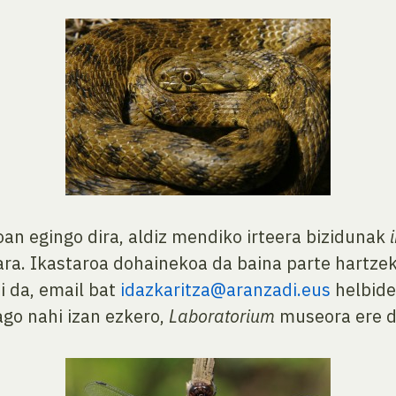
an egingo dira, aldiz mendiko irteera bizidunak
ara. Ikastaroa dohainekoa da baina parte hartze
i da, email bat
idazkaritza@aranzadi.eus
helbide
ago nahi izan ezkero,
Laboratorium
museora ere de