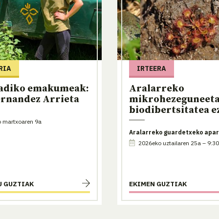
RIA
IRTEERA
adiko emakumeak:
Aralarreko
ernandez Arrieta
mikrohezeguneet
biodibertsitatea e
 martxoaren 9a
Aralarreko guardetxeko apa
2026eko uztailaren 25a – 9:30
U GUZTIAK
EKIMEN GUZTIAK