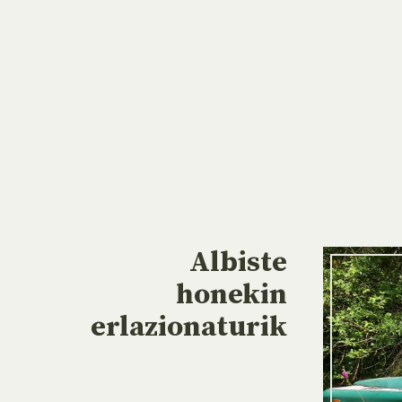
Albiste
honekin
erlazionaturik