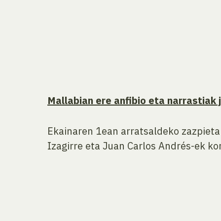
Mallabian ere anfibio eta narrastiak
Ekainaren 1ean arratsaldeko zazpiet
Izagirre eta Juan Carlos Andrés-ek ko