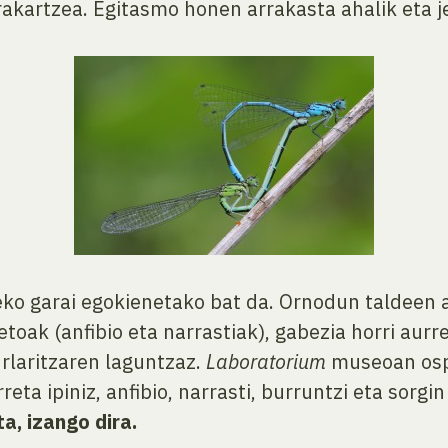
rakartzea. Egitasmo honen arrakasta ahalik eta j
zeko garai egokienetako bat da. Ornodun taldeen
oak (anfibio eta narrastiak), gabezia horri aurre
rlaritzaren laguntzaz.
Laboratorium
museoan ospa
ta ipiniz, anfibio, narrasti, burruntzi eta sorgin
a, izango dira.