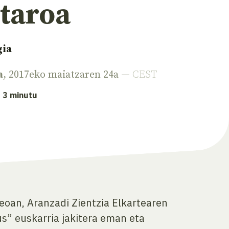
staroa
gia
a
, 2017eko maiatzaren 24a —
CEST
: 3 minutu
oan, Aranzadi Zientzia Elkartearen
us” euskarria jakitera eman eta