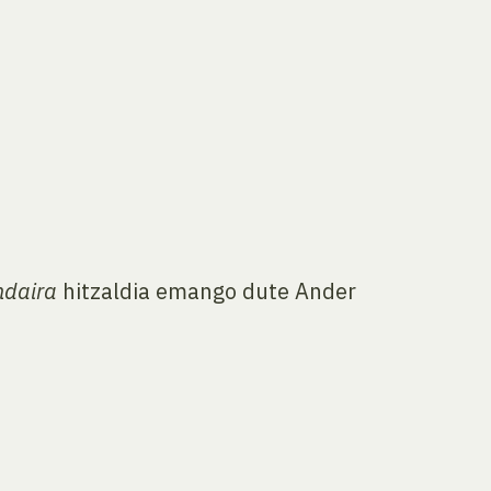
ndaira
hitzaldia emango dute Ander