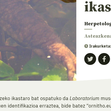
ika
Herpetolo
Asteazken
Irakurketa
tzeko ikastaro bat ospatuko da
Laboratorium
muse
n identifikazioa erraztea, bide batez “ornitho.e