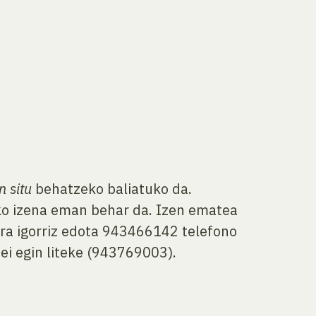
in situ
behatzeko baliatuko da.
ko izena eman behar da. Izen ematea
ra igorriz edota 943466142 telefono
i egin liteke (943769003).