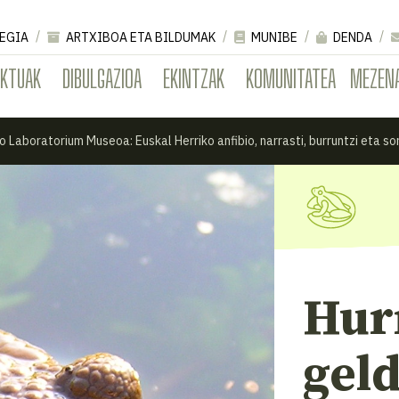
EGIA
ARTXIBOA ETA BILDUMAK
MUNIBE
DENDA
EKTUAK
DIBULGAZIOA
EKINTZAK
KOMUNITATEA
MEZEN
 Laboratorium Museoa: Euskal Herriko anfibio, narrasti, burruntzi eta s
Hur
geld