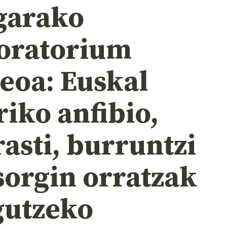
garako
oratorium
eoa: Euskal
iko anfibio,
asti, burruntzi
sorgin orratzak
gutzeko