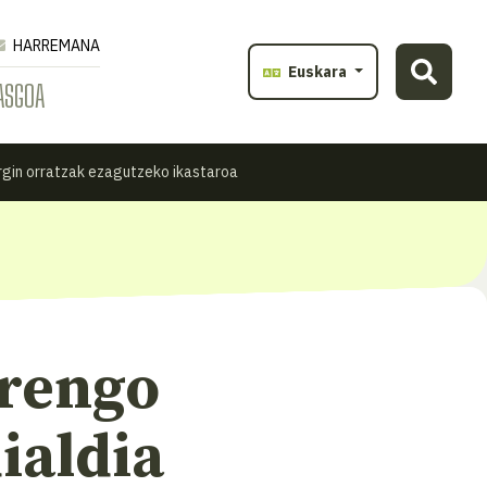
HARREMANA
Euskara
ASGOA
orgin orratzak ezagutzeko ikastaroa
rengo
ialdia