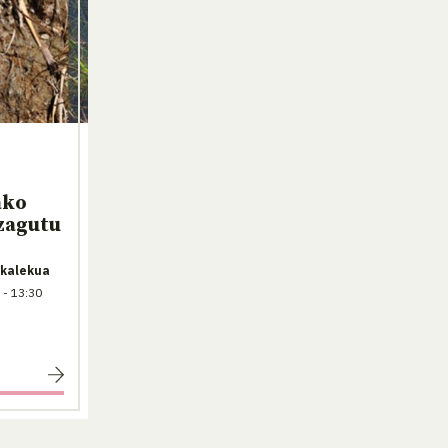
ako
zagutu
rkalekua
 - 13:30