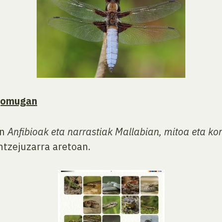
 jomugan
an
Anfibioak eta narrastiak Mallabian, mitoa eta ko
ntzejuzarra aretoan.