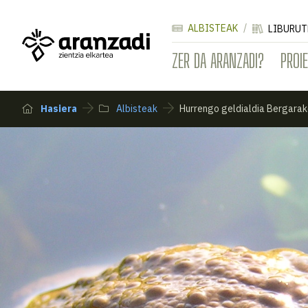
ALBISTEAK
LIBURUT
ZER DA ARANZADI?
PROI
Hasiera
Albisteak
Hurrengo geldialdia Bergarako