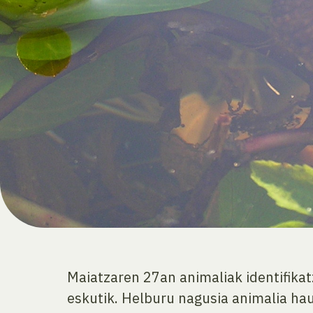
Maiatzaren 27an animaliak identifika
eskutik. Helburu nagusia animalia haue