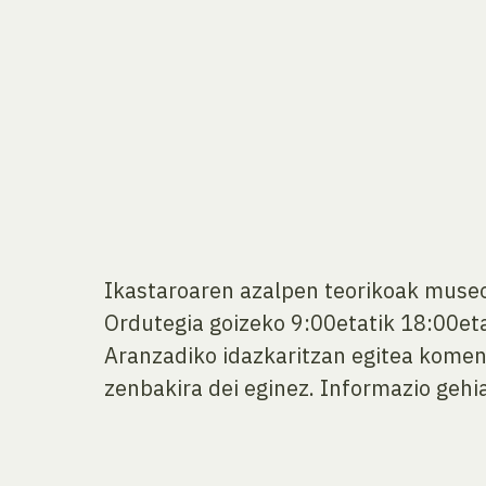
Ikastaroaren azalpen teorikoak museo
Ordutegia goizeko 9:00etatik 18:00et
Aranzadiko idazkaritzan egitea komen
zenbakira dei eginez. Informazio gehi