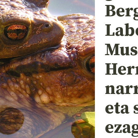
Ber
Lab
Mus
Herr
narr
eta 
eza