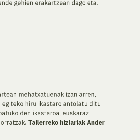
ende gehien erakartzean dago eta.
 artean mehatxatuenak izan arren,
 egiteko hiru ikastaro antolatu ditu
tuko den ikastaroa, euskaraz
 orratzak
. Tailerreko hizlariak Ander