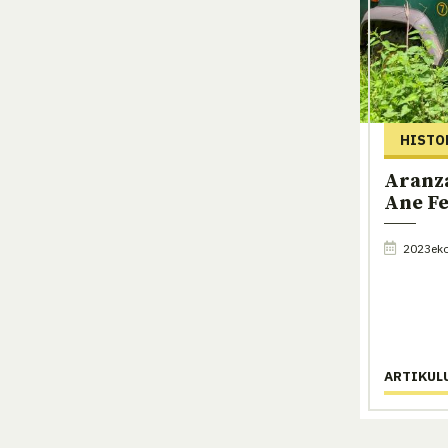
HISTO
Aranz
Ane F
2023eko
ARTIKUL