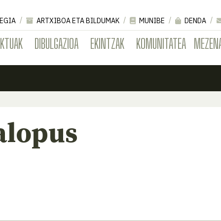
EGIA
ARTXIBOA ETA BILDUMAK
MUNIBE
DENDA
EKTUAK
DIBULGAZIOA
EKINTZAK
KOMUNITATEA
MEZEN
alopus