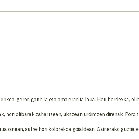
ikoa, geron ganbila eta amaieran ia laua. Hori berdexka, olib
ak, hori olibarak zahartzean, ukitzean urdintzen direnak. Poro t
itua oinean, sufre-hori kolorekoa goialdean. Gainerako guztia