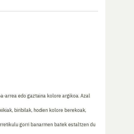
a-arrea edo gaztaina kolore argikoa. Azal
xikiak, biribilak, hodien kolore berekoak,
 erretikulu gorri banarmen batek estaltzen du