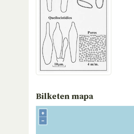
Bilketen mapa
+
−