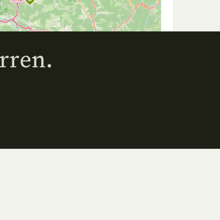
rren.