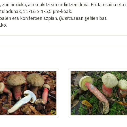
 zuri hoxixka, airea ukitzean urdintzen dena. Fruta usaina eta 
utuladunak, 11-16 x 4-5,5 µm-koak.
balen eta koniferoen azpian,
Quercus
ean gehien bat.
ako.