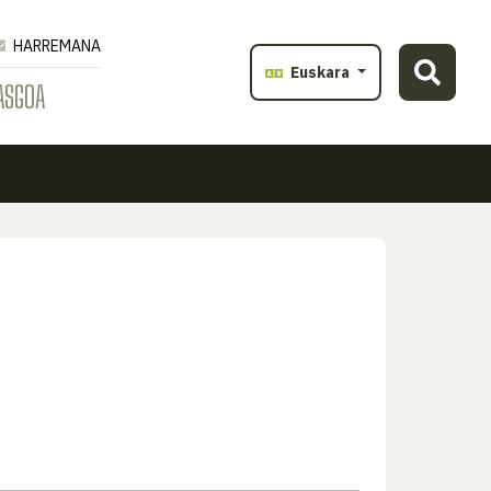
HARREMANA
Euskara
ASGOA