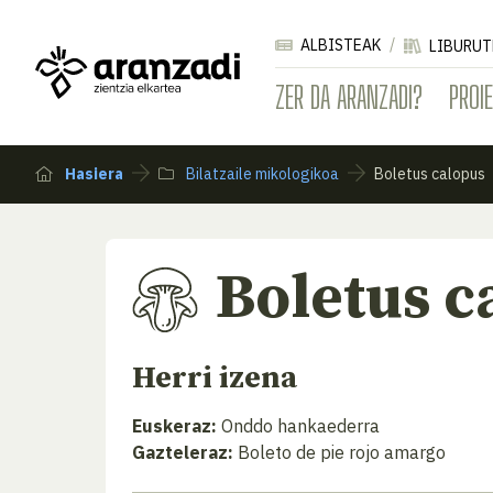
ALBISTEAK
LIBURUT
ZER DA ARANZADI?
PROI
Hasiera
Bilatzaile mikologikoa
Boletus calopus
Boletus c
Herri izena
Euskeraz:
Onddo hankaederra
Gazteleraz:
Boleto de pie rojo amargo