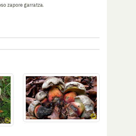
oso zapore garratza.