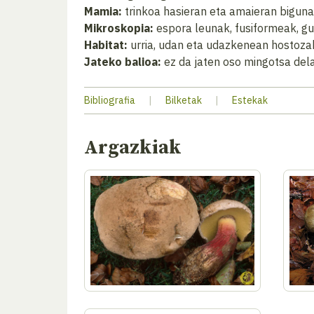
Mamia:
trinkoa hasieran eta amaieran biguna,
Mikroskopia:
espora leunak, fusiformeak, g
Habitat:
urria, udan eta udazkenean hostoza
Jateko balioa:
ez da jaten oso mingotsa del
Bibliografia
|
Bilketak
|
Estekak
Argazkiak