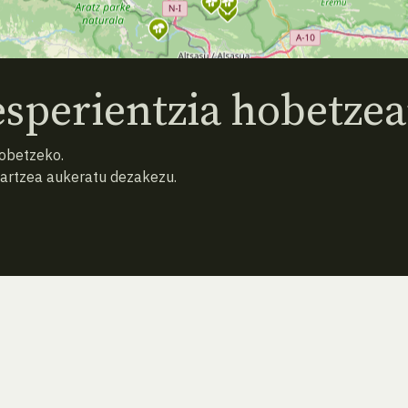
sperientzia hobetzea
hobetzeko.
hartzea aukeratu dezakezu.