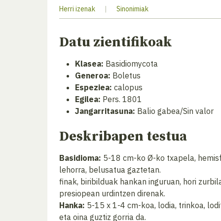
Herri izenak
|
Sinonimiak
Datu zientifikoak
Klasea:
Basidiomycota
Generoa:
Boletus
Espeziea:
calopus
Egilea:
Pers. 1801
Jangarritasuna:
Balio gabea/Sin valor
Deskribapen testua
Basidioma:
5-18 cm-ko Ø-ko txapela, hemisfer
lehorra, belusatua gaztetan.
finak, biribilduak hankan inguruan, hori zurbil
presiopean urdintzen direnak.
Hanka:
5-15 x 1-4 cm-koa, lodia, trinkoa, lod
eta oina guztiz gorria da.