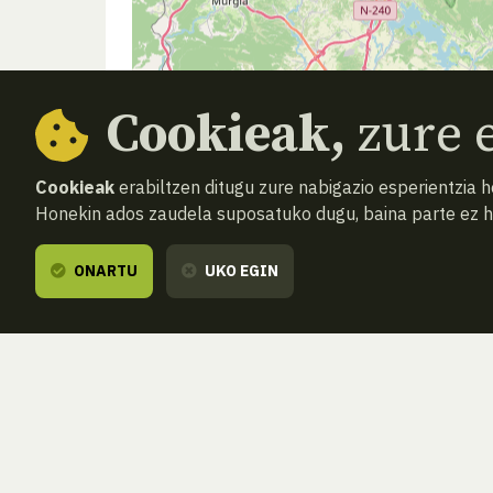
Cookieak,
zure e
Cookieak
erabiltzen ditugu zure nabigazio esperientzia 
Honekin ados zaudela suposatuko dugu, baina parte ez 
ONARTU
UKO EGIN