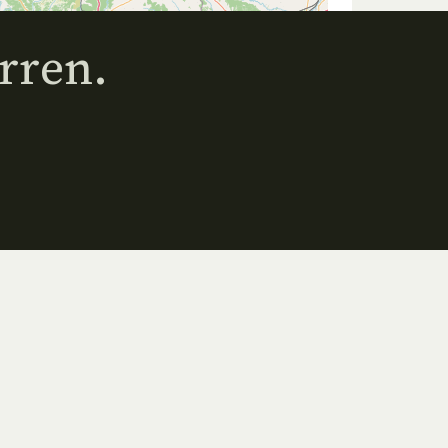
rren.