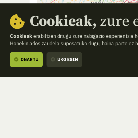
Cookieak,
zure e
Cookieak
erabiltzen ditugu zure nabigazio esperientzia 
Honekin ados zaudela suposatuko dugu, baina parte ez 
ONARTU
UKO EGIN