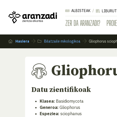
ALBISTEAK
LIBURUT
ZER DA ARANZADI?
PROI
Hasiera
Bilatzaile mikologikoa
Gliophorus sciop
Gliophor
Datu zientifikoak
Klasea:
Basidiomycota
Generoa:
Gliophorus
Espeziea:
sciophanus