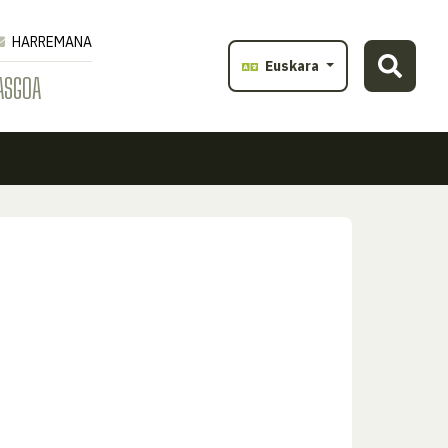
HARREMANA
Euskara
ASGOA