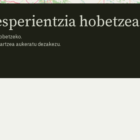
sperientzia hobetzea
hobetzeko.
hartzea aukeratu dezakezu.
AURREKO ESPEZIEA
ATZERA
HURRENGO ESPEZIEA