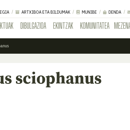
EGIA
ARTXIBOA ETA BILDUMAK
MUNIBE
DENDA
EKTUAK
DIBULGAZIOA
EKINTZAK
KOMUNITATEA
MEZEN
hanus
us sciophanus