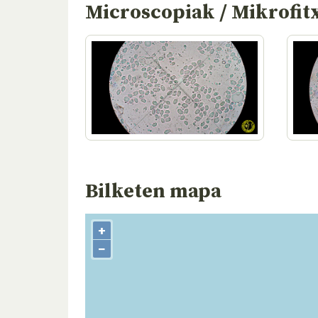
Microscopiak / Mikrofit
Bilketen mapa
+
−