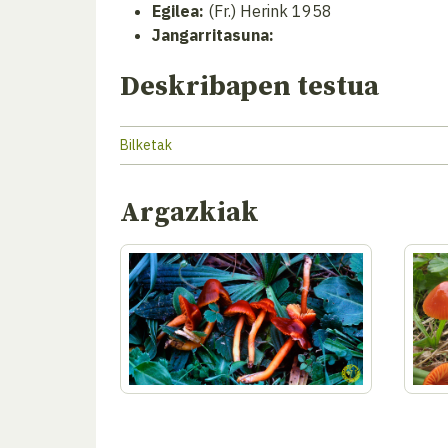
Egilea:
(Fr.) Herink 1958
Jangarritasuna:
Deskribapen testua
Bilketak
Argazkiak