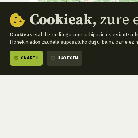
Cookieak,
zure e
Cookieak
erabiltzen ditugu zure nabigazio esperientzia 
Honekin ados zaudela suposatuko dugu, baina parte ez 
ONARTU
UKO EGIN