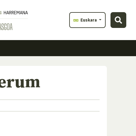
HARREMANA
Euskara
ASGOA
gerum