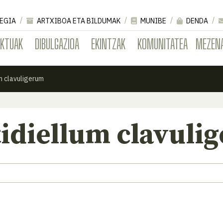
EGIA
ARTXIBOA ETA BILDUMAK
MUNIBE
DENDA
EKTUAK
DIBULGAZIOA
EKINTZAK
KOMUNITATEA
MEZEN
m clavuligerum
idiellum clavuli