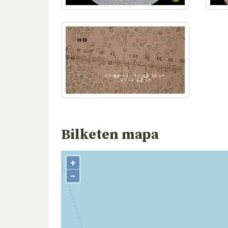
Bilketen mapa
+
−