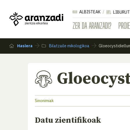
ALBISTEAK
LIBURUT
ZER DA ARANZADI?
PROI
Hasiera
Bilatzaile mikologikoa
Gloeocystidiellu
Gloeocyst
Sinonimiak
Datu zientifikoak