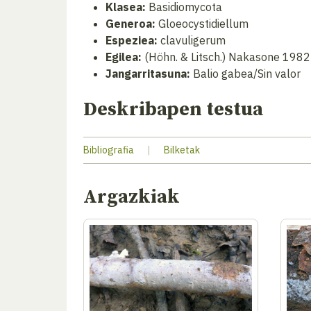
Klasea:
Basidiomycota
Generoa:
Gloeocystidiellum
Espeziea:
clavuligerum
Egilea:
(Höhn. & Litsch.) Nakasone 1982
Jangarritasuna:
Balio gabea/Sin valor
Deskribapen testua
Bibliografia
|
Bilketak
Argazkiak