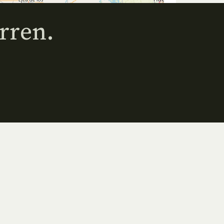
rren.