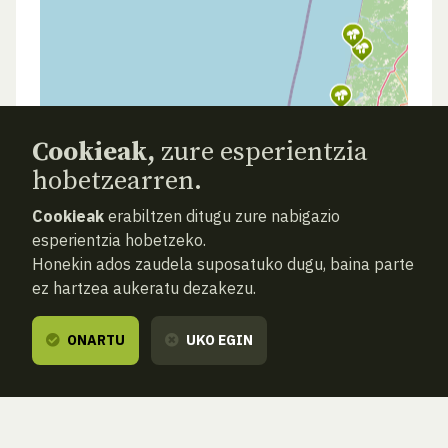
Cookieak,
zure esperientzia
hobetzearren.
Cookieak
erabiltzen ditugu zure nabigazio
esperientzia hobetzeko.
Honekin ados zaudela suposatuko dugu, baina parte
ez hartzea aukeratu dezakezu.
ONARTU
UKO EGIN