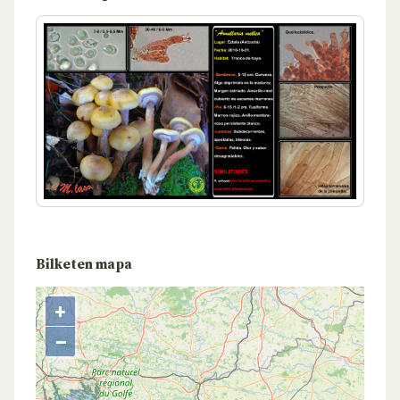
Bilketen mapa
+
−