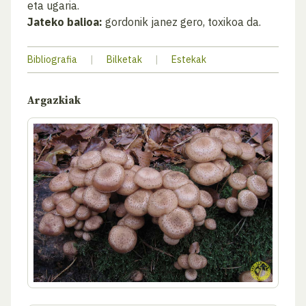
eta ugaria.
Jateko balioa:
gordonik janez gero, toxikoa da.
Bibliografia
|
Bilketak
|
Estekak
Argazkiak