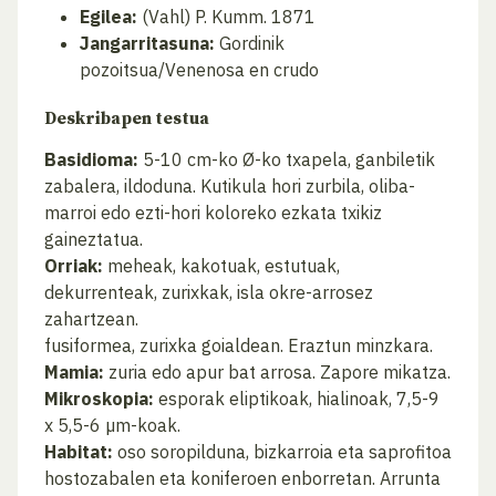
Egilea:
(Vahl) P. Kumm. 1871
Jangarritasuna:
Gordinik
pozoitsua/Venenosa en crudo
Deskribapen testua
Basidioma:
5-10 cm-ko Ø-ko txapela, ganbiletik
zabalera, ildoduna. Kutikula hori zurbila, oliba-
marroi edo ezti-hori koloreko ezkata txikiz
gaineztatua.
Orriak:
meheak, kakotuak, estutuak,
dekurrenteak, zurixkak, isla okre-arrosez
zahartzean.
fusiformea, zurixka goialdean. Eraztun minzkara.
Mamia:
zuria edo apur bat arrosa. Zapore mikatza.
Mikroskopia:
esporak eliptikoak, hialinoak, 7,5-9
x 5,5-6 µm-koak.
Habitat:
oso soropilduna, bizkarroia eta saprofitoa
hostozabalen eta koniferoen enborretan. Arrunta