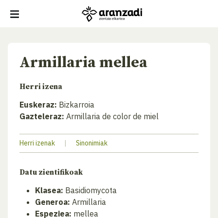
Armillaria mellea
Herri izena
Euskeraz:
Bizkarroia
Gazteleraz:
Armillaria de color de miel
Herri izenak
|
Sinonimiak
Datu zientifikoak
Klasea:
Basidiomycota
Generoa:
Armillaria
Espeziea:
mellea