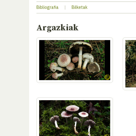
Bibliografia
|
Bilketak
Argazkiak