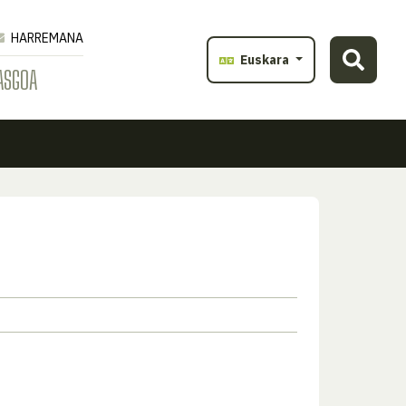
HARREMANA
Euskara
ASGOA