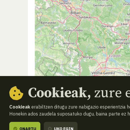
Cookieak,
zure e
Cookieak
erabiltzen ditugu zure nabigazio esperientzia 
Honekin ados zaudela suposatuko dugu, baina parte ez 
ONARTU
UKO EGIN