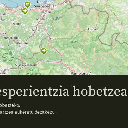
sperientzia hobetzea
hobetzeko.
hartzea aukeratu dezakezu.