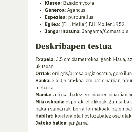
Klasea:
Basidiomycota
Generoa:
Agaricus
Espeziea:
purpurellus
Egilea:
(F.H. Møller) F.H. Møller 1952
Jangarritasuna:
Jangarria/Comestible
Deskribapen testua
Txapela:
3,5 cm diametrokoa, ganbil-laua, az
ukitzean.
Orriak:
orri gris/arrosa argiz osatua, gero il
Hanka:
3 x 0,5 cm-koa, cm bat oinarrian, apur
meharra.
Mamia:
zurixka, batez ere oinaren oinarrian 
Mikroskopia:
esporak, eliptikoak, gutula bak
bakan samarrak, borra formakoak, baten bat a
Habitat:
konifera eta hostozabalez osatutak
Jateko balioa:
jangarria.