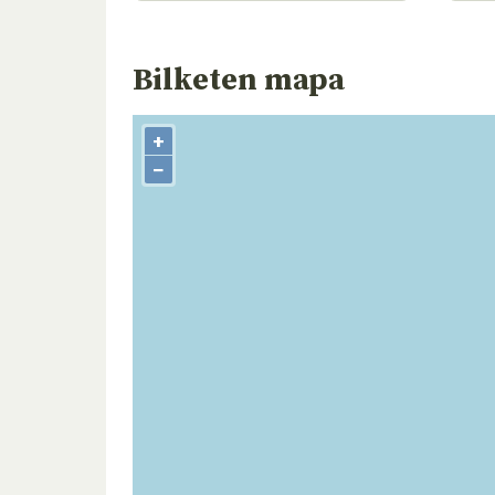
Bilketen mapa
+
−