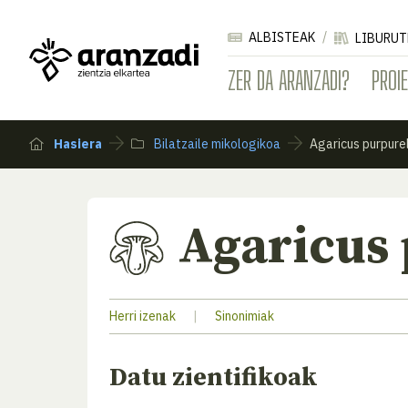
ALBISTEAK
LIBURUT
ZER DA ARANZADI?
PROI
Hasiera
Bilatzaile mikologikoa
Agaricus purpure
Agaricus 
Herri izenak
|
Sinonimiak
Datu zientifikoak