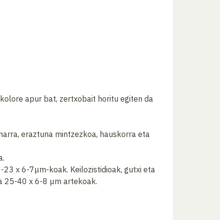
olore apur bat, zertxobait horitu egiten da
samarra, eraztuna mintzezkoa, hauskorra eta
a.
-23 x 6-7μm-koak. Keilozistidioak, gutxi eta
ta 25-40 x 6-8 μm artekoak.