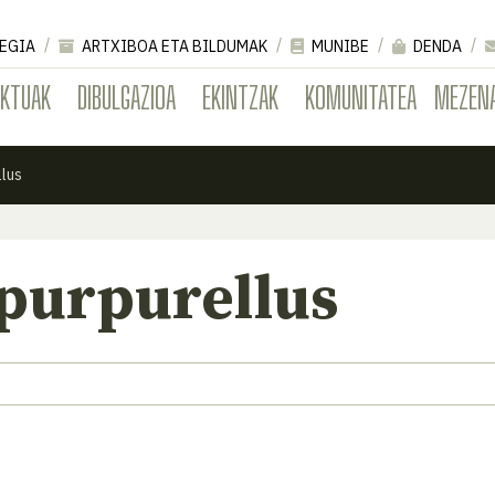
EGIA
ARTXIBOA ETA BILDUMAK
MUNIBE
DENDA
EKTUAK
DIBULGAZIOA
EKINTZAK
KOMUNITATEA
MEZEN
llus
purpurellus