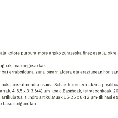
ala kolore purpura-more argiko zuntzeska finez estalia, okre-k
unagoak, marroi-grisaxkak.
 bat erraboilduna, zuria, oinarri aldera eta eraztunean hori 
horixka,anis-almendra usaina. Schaefferren erreakzioa positibo
arrak, 4-5,5 x 3-3,5(4) μm-koak. Basidioak, tetrasporikoak, 20
rtikulatua, zilindro artikulatuak 15-25 x 8-12 μm-tik hasi e
o baso soilgunetan.