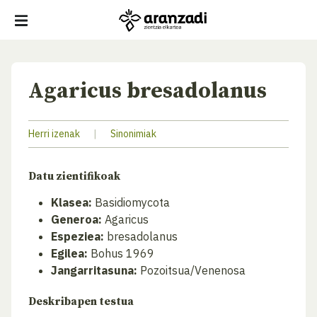
Agaricus bresadolanus
Herri izenak
|
Sinonimiak
Datu zientifikoak
Klasea:
Basidiomycota
Generoa:
Agaricus
Espeziea:
bresadolanus
Egilea:
Bohus 1969
Jangarritasuna:
Pozoitsua/Venenosa
Deskribapen testua