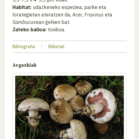
Habitat:
udazkeneko espeziea, parke eta
lorategietan ateratzen da,
Acer, Fraxinus
eta
Sambucus
ean gehien bat.
Jateko balioa:
toxikoa.
Bibliografia
|
Bilketak
Argazkiak