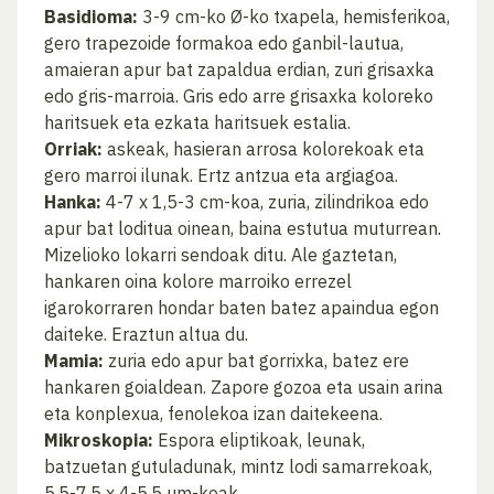
Basidioma:
3-9 cm-ko Ø-ko txapela, hemisferikoa,
gero trapezoide formakoa edo ganbil-lautua,
amaieran apur bat zapaldua erdian, zuri grisaxka
edo gris-marroia. Gris edo arre grisaxka koloreko
haritsuek eta ezkata haritsuek estalia.
Orriak:
askeak, hasieran arrosa kolorekoak eta
gero marroi ilunak. Ertz antzua eta argiagoa.
Hanka:
4-7 x 1,5-3 cm-koa, zuria, zilindrikoa edo
apur bat loditua oinean, baina estutua muturrean.
Mizelioko lokarri sendoak ditu. Ale gaztetan,
hankaren oina kolore marroiko errezel
igarokorraren hondar baten batez apaindua egon
daiteke. Eraztun altua du.
Mamia:
zuria edo apur bat gorrixka, batez ere
hankaren goialdean. Zapore gozoa eta usain arina
eta konplexua, fenolekoa izan daitekeena.
Mikroskopia:
Espora eliptikoak, leunak,
batzuetan gutuladunak, mintz lodi samarrekoak,
5,5-7,5 x 4-5,5 µm-koak.