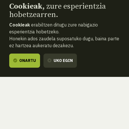
Cookieak,
zure esperientzia
hobetzearren.
Cookieak
erabiltzen ditugu zure nabigazio
esperientzia hobetzeko.
Honekin ados zaudela suposatuko dugu, baina parte
ez hartzea aukeratu dezakezu.
ONARTU
UKO EGIN