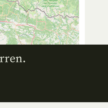
rren.