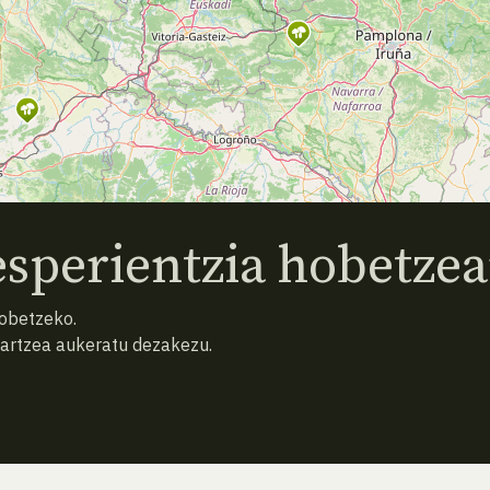
sperientzia hobetzea
hobetzeko.
hartzea aukeratu dezakezu.