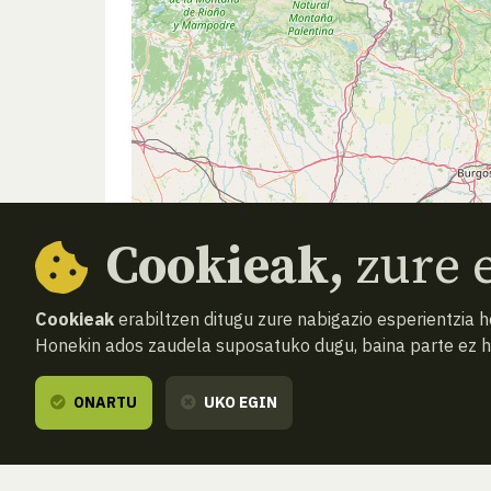
Cookieak,
zure e
Cookieak
erabiltzen ditugu zure nabigazio esperientzia 
Honekin ados zaudela suposatuko dugu, baina parte ez 
ONARTU
UKO EGIN