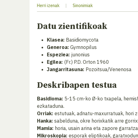
Herri izenak
|
Sinonimiak
Datu zientifikoak
Klasea:
Basidiomycota
Generoa:
Gymnopilus
Espeziea:
junonius
Egilea:
(Fr.) P.D. Orton 1960
Jangarritasuna:
Pozoitsua/Venenosa
Deskribapen testua
Basidioma:
5-15 cm-ko Ø-ko txapela, hemisferi
ezkataduna.
Orriak:
estutuak, adnatu-maxurratuak, hori zu
Hanka:
sabelduna, okre horixkatik arre gorri
Mamia:
horia, usain arina eta zapore garratza
Mikroskopia:
esporak eliptikoak, garatxodun