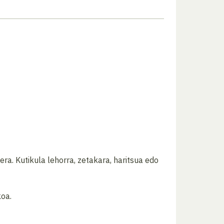
era. Kutikula lehorra, zetakara, haritsua edo
koa.