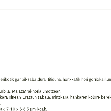
kotik ganbil-zabaldura, titiduna, horixkatik hori gorrixka ilun
rbila, eta azafrai-horia umotzean.
xkara oinean. Eraztun zabala, minzkara, hankaren kolore bere
.
ak, 7-10 x 5-6,5 µm-koak.