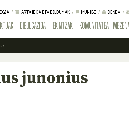
EGIA
ARTXIBOA ETA BILDUMAK
MUNIBE
DENDA
EKTUAK
DIBULGAZIOA
EKINTZAK
KOMUNITATEA
MEZEN
ius
us junonius