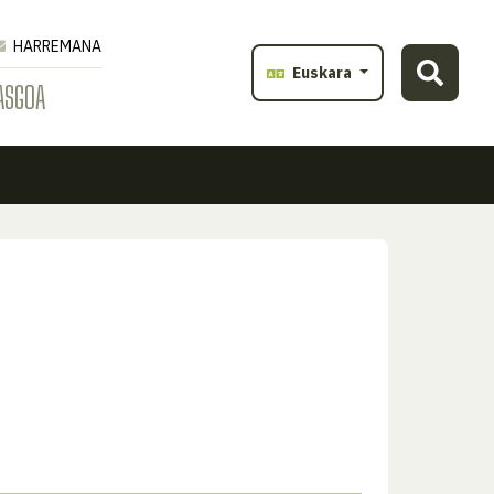
HARREMANA
Euskara
ASGOA