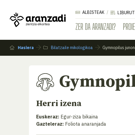
ALBISTEAK
LIBURUT
ZER DA ARANZADI?
PROI
Hasiera
Bilatzaile mikologikoa
Gymnopilus junon
Gymnopil
Herri izena
Euskeraz:
Egur-ziza bikaina
Gazteleraz:
Foliota anaranjada