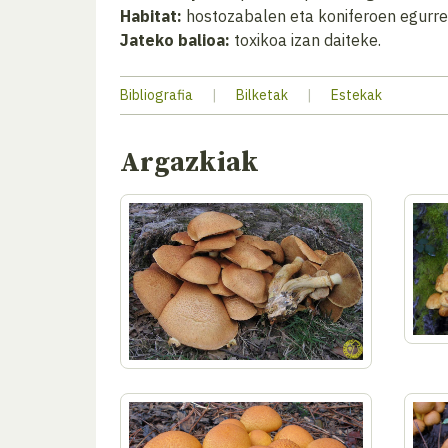
Habitat:
hostozabalen eta koniferoen egurre
Jateko balioa:
toxikoa izan daiteke.
Bibliografia
|
Bilketak
|
Estekak
Argazkiak