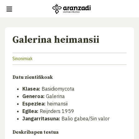
Galerina heimansii
Sinonimiak
Datu zientifikoak
Klasea:
Basidiomycota
Generoa:
Galerina
Espeziea:
heimansii
Egilea:
Reijnders 1959
Jangarritasuna:
Balio gabea/Sin valor
Deskribapen testua