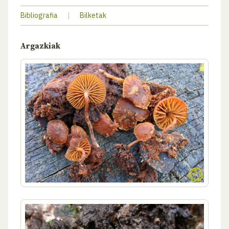
Bibliografia
|
Bilketak
Argazkiak