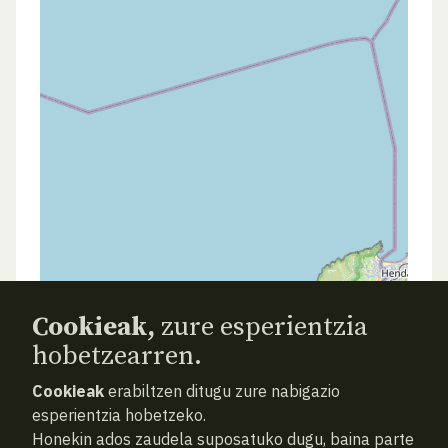
Cookieak,
zure esperientzia
hobetzearren.
Cookieak
erabiltzen ditugu zure nabigazio
esperientzia hobetzeko.
Honekin ados zaudela suposatuko dugu, baina parte