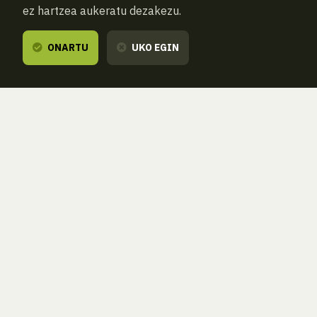
ez hartzea aukeratu dezakezu.
ONARTU
UKO EGIN