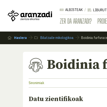
ALBISTEAK
LIBURUT
ZER DA ARANZADI?
PROI
Hasiera
Bilatzaile mikologikoa
Boidinia furfurac
Boidinia 
Sinonimiak
Datu zientifikoak