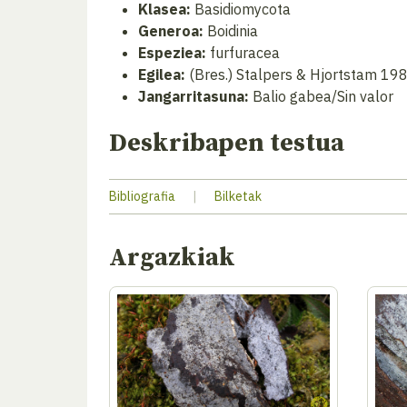
Klasea:
Basidiomycota
Generoa:
Boidinia
Espeziea:
furfuracea
Egilea:
(Bres.) Stalpers & Hjortstam 19
Jangarritasuna:
Balio gabea/Sin valor
Deskribapen testua
Bibliografia
|
Bilketak
Argazkiak