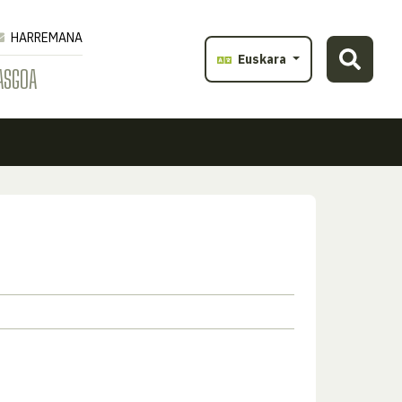
HARREMANA
Euskara
ASGOA