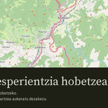
sperientzia hobetzea
hobetzeko.
hartzea aukeratu dezakezu.