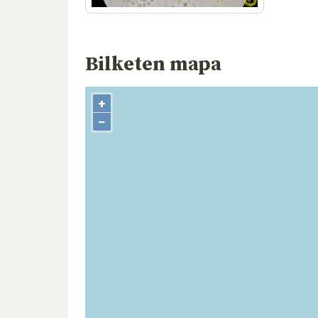
Bilketen mapa
+
−