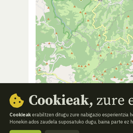
Cookieak,
zure e
Cookieak
erabiltzen ditugu zure nabigazio esperientzia 
Honekin ados zaudela suposatuko dugu, baina parte ez 