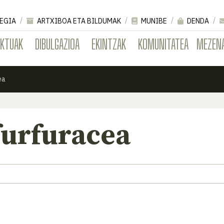
EGIA
ARTXIBOA ETA BILDUMAK
MUNIBE
DENDA
EKTUAK
DIBULGAZIOA
EKINTZAK
KOMUNITATEA
MEZEN
ea
furfuracea