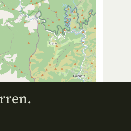
rren.