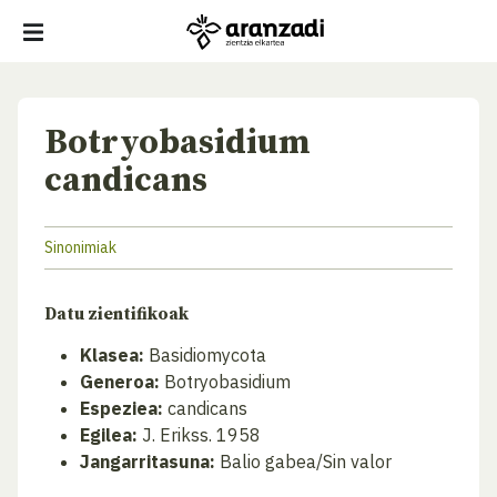
Botryobasidium
candicans
Sinonimiak
Datu zientifikoak
Klasea:
Basidiomycota
Generoa:
Botryobasidium
Espeziea:
candicans
Egilea:
J. Erikss. 1958
Jangarritasuna:
Balio gabea/Sin valor