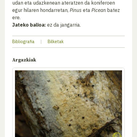
udan eta udazkenean ateratzen da koniferoen
egur hilaren hondarretan,
Pinus
eta
Picean
batez
ere.
Jateko balioa:
ez da jangarria.
Bibliografia
|
Bilketak
Argazkiak