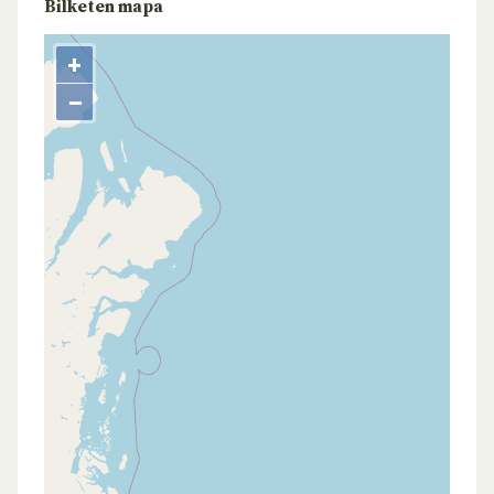
Bilketen mapa
+
−