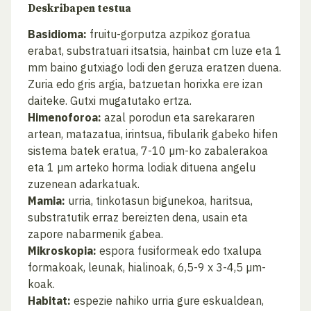
Deskribapen testua
Basidioma:
fruitu-gorputza azpikoz goratua
erabat, substratuari itsatsia, hainbat cm luze eta 1
mm baino gutxiago lodi den geruza eratzen duena.
Zuria edo gris argia, batzuetan horixka ere izan
daiteke. Gutxi mugatutako ertza.
Himenoforoa:
azal porodun eta sarekararen
artean, matazatua, irintsua, fibularik gabeko hifen
sistema batek eratua, 7-10 µm-ko zabalerakoa
eta 1 µm arteko horma lodiak dituena angelu
zuzenean adarkatuak.
Mamia:
urria, tinkotasun bigunekoa, haritsua,
substratutik erraz bereizten dena, usain eta
zapore nabarmenik gabea.
Mikroskopia:
espora fusiformeak edo txalupa
formakoak, leunak, hialinoak, 6,5-9 x 3-4,5 µm-
koak.
Habitat:
espezie nahiko urria gure eskualdean,