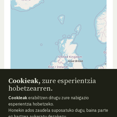
Cookieak,
zure esperientzia
hobetzearren.
Cookieak
erabiltzen ditugu zure nabigazio
esperientzia hobetzeko.
Honekin ados zaudela suposatuko dugu, baina parte
ez hartzea aukeratu dezakezu.