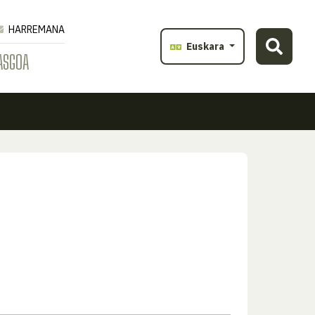
HARREMANA
Euskara
ASGOA