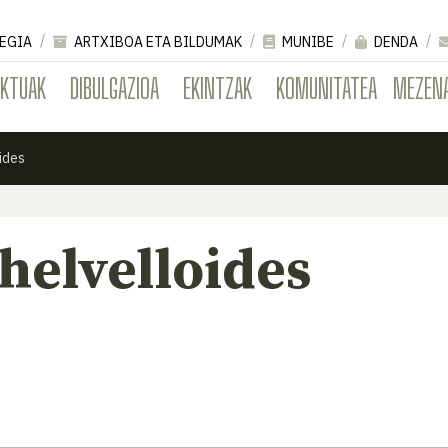
EGIA
ARTXIBOA ETA BILDUMAK
MUNIBE
DENDA
EKTUAK
DIBULGAZIOA
EKINTZAK
KOMUNITATEA
MEZEN
ides
helvelloides