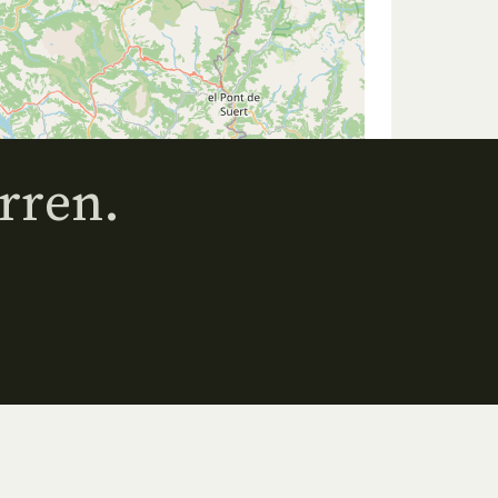
rren.