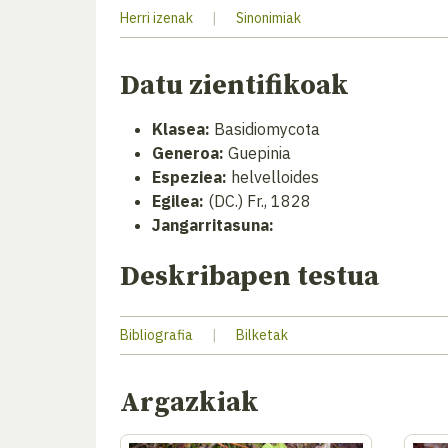
Herri izenak
|
Sinonimiak
Datu zientifikoak
Klasea:
Basidiomycota
Generoa:
Guepinia
Espeziea:
helvelloides
Egilea:
(DC.) Fr., 1828
Jangarritasuna:
Deskribapen testua
Bibliografia
|
Bilketak
Argazkiak