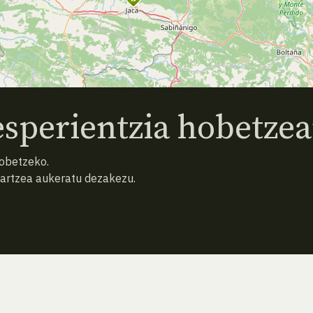
sperientzia hobetzea
hobetzeko.
hartzea aukeratu dezakezu.