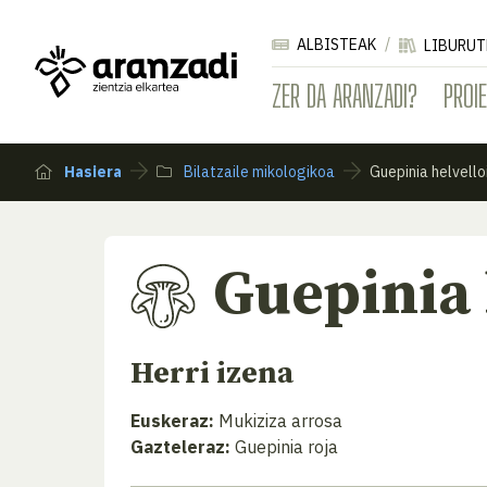
ALBISTEAK
LIBURUT
ZER DA ARANZADI?
PROI
Hasiera
Bilatzaile mikologikoa
Guepinia helvello
Guepinia 
Herri izena
Euskeraz:
Mukiziza arrosa
Gazteleraz:
Guepinia roja