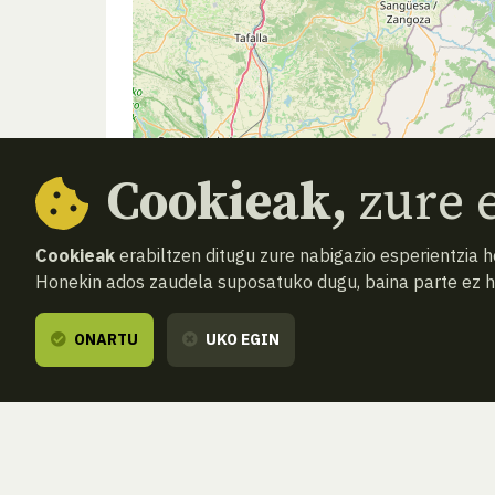
Cookieak,
zure e
Cookieak
erabiltzen ditugu zure nabigazio esperientzia 
Honekin ados zaudela suposatuko dugu, baina parte ez 
ONARTU
UKO EGIN