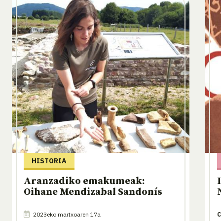
HISTORIA
Aranzadiko emakumeak:
Oihane Mendizabal Sandonís
2023eko martxoaren 17a
C