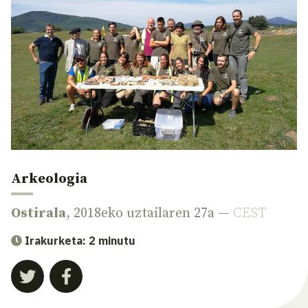
Arkeologia
Ostirala
, 2018eko uztailaren 27a —
CEST
Irakurketa: 2 minutu