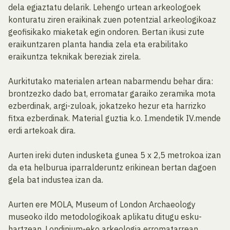
dela egiaztatu delarik. Lehengo urtean arkeologoek
konturatu ziren eraikinak zuen potentzial arkeologikoaz
geofisikako miaketak egin ondoren. Bertan ikusi zute
eraikuntzaren planta handia zela eta erabilitako
eraikuntza teknikak bereziak zirela.
Aurkitutako materialen artean nabarmendu behar dira:
brontzezko dado bat, erromatar garaiko zeramika mota
ezberdinak, argi-zuloak, jokatzeko hezur eta harrizko
fitxa ezberdinak. Material guztia k.o. I.mendetik IV.mende
erdi artekoak dira.
Aurten ireki duten indusketa gunea 5 x 2,5 metrokoa izan
da eta helburua iparralderuntz erikinean bertan dagoen
gela bat industea izan da.
Aurten ere MOLA, Museum of London Archaeology
museoko ildo metodologikoak aplikatu ditugu esku-
hartzean. Londinium-eko arkeologia erromatarrean