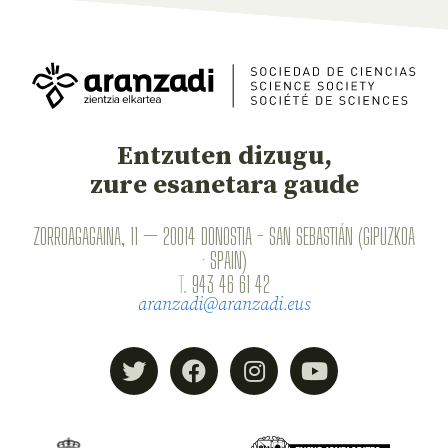
Entzuten dizugu,
zure esanetara gaude
ZORROAGAGAINA, 11 — 20014 DONOSTIA - SAN SEBASTIÁN (GIPUZKOA
· SPAIN)
T.
943 46 61 42
aranzadi@aranzadi.eus