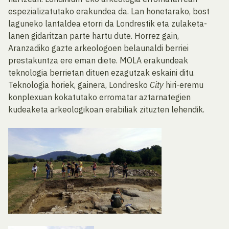
espezializatutako erakundea da. Lan honetarako, bost
laguneko lantaldea etorri da Londrestik eta zulaketa-
lanen gidaritzan parte hartu dute. Horrez gain,
Aranzadiko gazte arkeologoen belaunaldi berriei
prestakuntza ere eman diete. MOLA erakundeak
teknologia berrietan dituen ezagutzak eskaini ditu.
Teknologia horiek, gainera, Londresko
City
hiri-eremu
konplexuan kokatutako erromatar aztarnategien
kudeaketa arkeologikoan erabiliak zituzten lehendik.