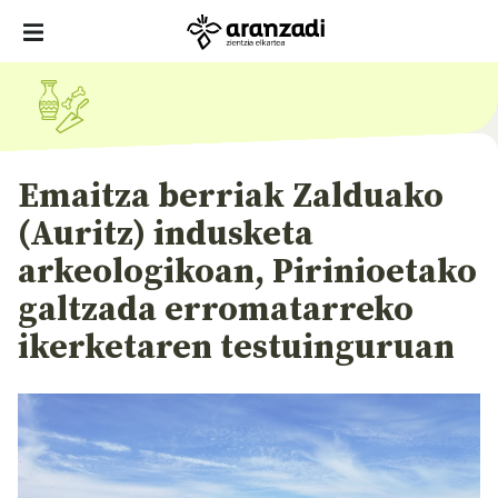
Emaitza berriak Zalduako
(Auritz) indusketa
arkeologikoan, Pirinioetako
galtzada erromatarreko
ikerketaren testuinguruan