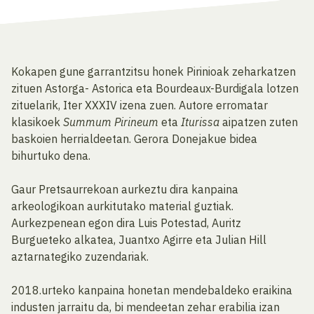
Kokapen gune garrantzitsu honek Pirinioak zeharkatzen
zituen Astorga- Astorica eta Bourdeaux-Burdigala lotzen
zituelarik, Iter XXXIV izena zuen. Autore erromatar
klasikoek
Summum Pirineum
eta
Iturissa
aipatzen zuten
baskoien herrialdeetan. Gerora Donejakue bidea
bihurtuko dena.
Gaur Pretsaurrekoan aurkeztu dira kanpaina
arkeologikoan aurkitutako material guztiak.
Aurkezpenean egon dira Luis Potestad, Auritz
Burgueteko alkatea, Juantxo Agirre eta Julian Hill
aztarnategiko zuzendariak.
2018.urteko kanpaina honetan mendebaldeko eraikina
industen jarraitu da, bi mendeetan zehar erabilia izan