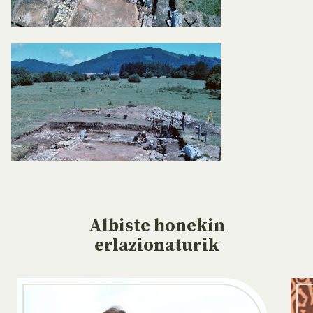
Albiste
honekin
erlazionaturik