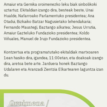
Amaiur eta Gernika oroimenezko leku biak sinbolikoki
uztartuz. Ekitaldian izango dira, besteak beste, Unai
Hualde, Nafarroako Parlamentuko presidentea; Ana
Otadui, Bizkaiko Batzar Nagusietako lehendakaria;
Fernando Maustegi, Baztango alkatea; Jesus Urrutia,
Amaiur Gazteluko Fundazioko presidentea; Koldo
Viñuales, Manuel de Irujo Fundazioko presidentea.
Kontzertua eta programatutako ekitaldiak martxoaren
1ean hasiko dira, igandea, 11:00etan, eta doakoak izango
dira, aretoa bete arte. Jarduera honek Baztango
Udalaren eta Aranzadi Zientzia Elkartearen laguntza izan
du.
Oroimena
/