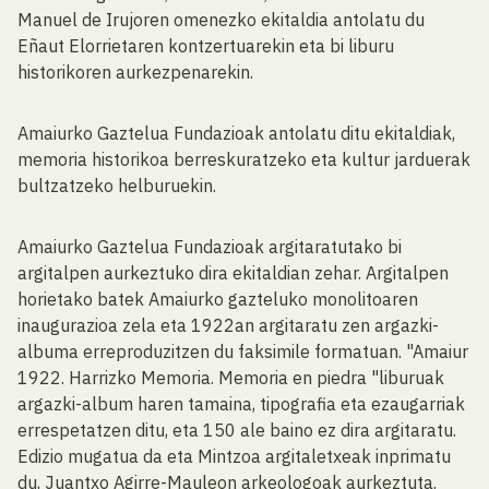
Manuel de Irujoren omenezko ekitaldia antolatu du
Eñaut Elorrietaren kontzertuarekin eta bi liburu
historikoren aurkezpenarekin.
Amaiurko Gaztelua Fundazioak antolatu ditu ekitaldiak,
memoria historikoa berreskuratzeko eta kultur jarduerak
bultzatzeko helburuekin.
Amaiurko Gaztelua Fundazioak argitaratutako bi
argitalpen aurkeztuko dira ekitaldian zehar. Argitalpen
horietako batek Amaiurko gazteluko monolitoaren
inaugurazioa zela eta 1922an argitaratu zen argazki-
albuma erreproduzitzen du faksimile formatuan. "Amaiur
1922. Harrizko Memoria. Memoria en piedra "liburuak
argazki-album haren tamaina, tipografia eta ezaugarriak
errespetatzen ditu, eta 150 ale baino ez dira argitaratu.
Edizio mugatua da eta Mintzoa argitaletxeak inprimatu
du, Juantxo Agirre-Mauleon arkeologoak aurkeztuta.