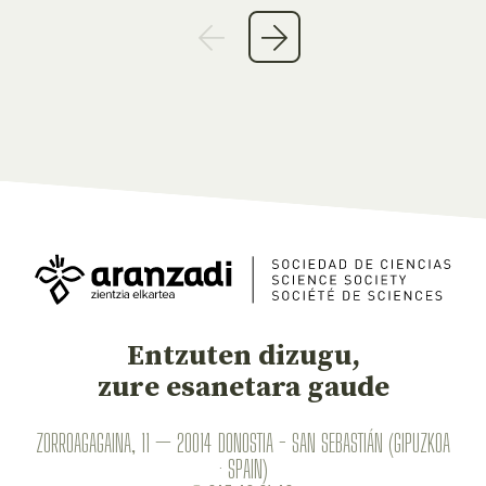
Entzuten dizugu,
zure esanetara gaude
ZORROAGAGAINA, 11 — 20014 DONOSTIA - SAN SEBASTIÁN (GIPUZKOA
· SPAIN)