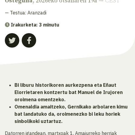
Osteguna
, 2026eko otsailaren 19a —
CEST
— Testua:
Aranzadi
Irakurketa: 3 minutu
Bi liburu historikoren aurkezpena eta Eñaut
Elorrietaren kontzertu bat Manuel de Irujoren
oroimena omentzeko.
Omenaldia amaitzeko, Gernikako arbolaren kimu
bat landatuko da, oroimenezko bi leku horiek
sinbolikoki uztartuz.
Datorren igandean, martxoak 1, Amaiurreko herriak