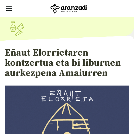
Eñaut Elorrietaren
kontzertua eta bi liburuen
aurkezpena Amaiurren