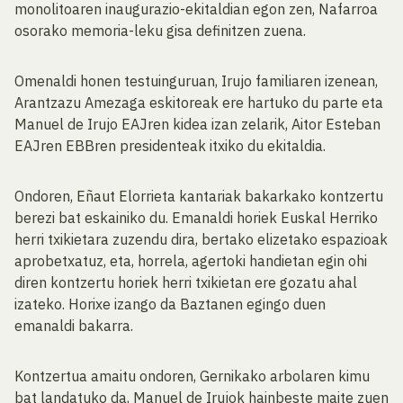
monolitoaren inaugurazio-ekitaldian egon zen, Nafarroa
osorako memoria-leku gisa definitzen zuena.
Omenaldi honen testuinguruan, Irujo familiaren izenean,
Arantzazu Amezaga eskitoreak ere hartuko du parte eta
Manuel de Irujo EAJren kidea izan zelarik, Aitor Esteban
EAJren EBBren presidenteak itxiko du ekitaldia.
Ondoren, Eñaut Elorrieta kantariak bakarkako kontzertu
berezi bat eskainiko du. Emanaldi horiek Euskal Herriko
herri txikietara zuzendu dira, bertako elizetako espazioak
aprobetxatuz, eta, horrela, agertoki handietan egin ohi
diren kontzertu horiek herri txikietan ere gozatu ahal
izateko. Horixe izango da Baztanen egingo duen
emanaldi bakarra.
Kontzertua amaitu ondoren, Gernikako arbolaren kimu
bat landatuko da, Manuel de Irujok hainbeste maite zuen