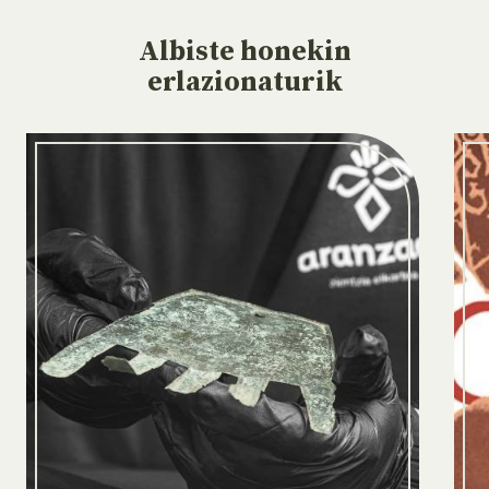
Albiste
honekin
erlazionaturik