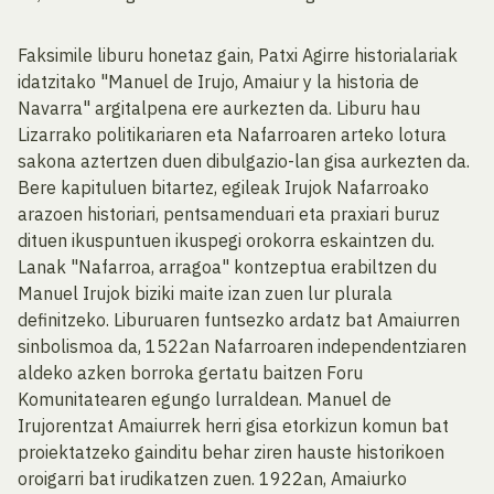
Faksimile liburu honetaz gain, Patxi Agirre historialariak
idatzitako "Manuel de Irujo, Amaiur y la historia de
Navarra" argitalpena ere aurkezten da. Liburu hau
Lizarrako politikariaren eta Nafarroaren arteko lotura
sakona aztertzen duen dibulgazio-lan gisa aurkezten da.
Bere kapituluen bitartez, egileak Irujok Nafarroako
arazoen historiari, pentsamenduari eta praxiari buruz
dituen ikuspuntuen ikuspegi orokorra eskaintzen du.
Lanak "Nafarroa, arragoa" kontzeptua erabiltzen du
Manuel Irujok biziki maite izan zuen lur plurala
definitzeko. Liburuaren funtsezko ardatz bat Amaiurren
sinbolismoa da, 1522an Nafarroaren independentziaren
aldeko azken borroka gertatu baitzen Foru
Komunitatearen egungo lurraldean. Manuel de
Irujorentzat Amaiurrek herri gisa etorkizun komun bat
proiektatzeko gainditu behar ziren hauste historikoen
oroigarri bat irudikatzen zuen. 1922an, Amaiurko