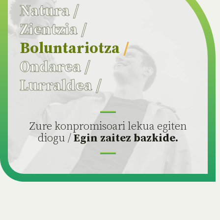
Natura
/
Zientzia
/
Boluntariotza
/
Ondarea
/
Lurraldea
/
Zure konpromisoari lekua egiten
diogu /
Egin zaitez bazkide.