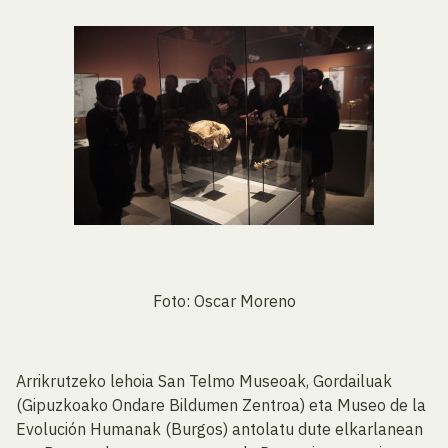
Foto: Oscar Moreno
Arrikrutzeko lehoia San Telmo Museoak, Gordailuak
(Gipuzkoako Ondare Bildumen Zentroa) eta Museo de la
Evolución Humanak (Burgos) antolatu dute elkarlanean