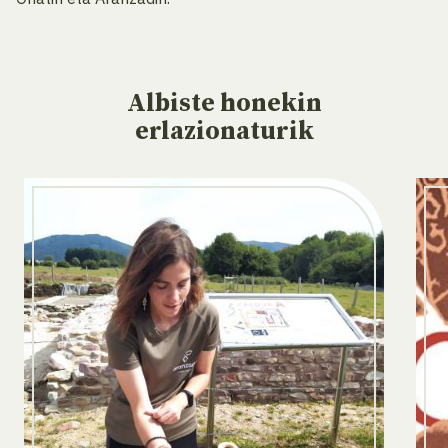
Albiste
honekin
erlazionaturik