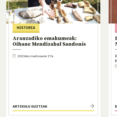
HISTORIA
Aranzadiko emakumeak:
Oihane Mendizabal Sandonís
2023eko martxoaren 17a
C
I
ARTIKULU GUZTIAK