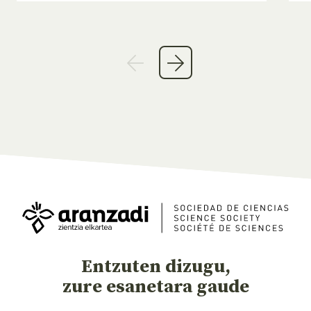
Entzuten dizugu,
zure esanetara gaude