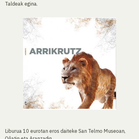
Taldeak egina.
Liburua 10 eurotan eros daiteke San Telmo Museoan,
Oñatin eta Aranzadin.