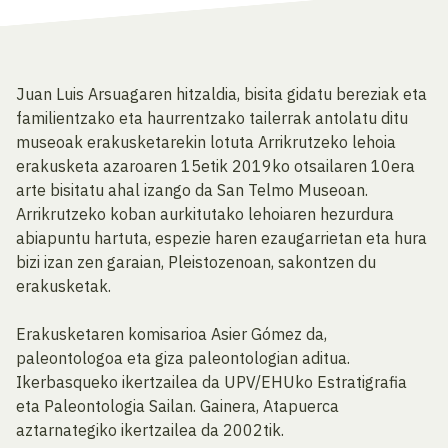
Juan Luis Arsuagaren hitzaldia, bisita gidatu bereziak eta
familientzako eta haurrentzako tailerrak antolatu ditu
museoak erakusketarekin lotuta Arrikrutzeko lehoia
erakusketa azaroaren 15etik 2019ko otsailaren 10era
arte bisitatu ahal izango da San Telmo Museoan.
Arrikrutzeko koban aurkitutako lehoiaren hezurdura
abiapuntu hartuta, espezie haren ezaugarrietan eta hura
bizi izan zen garaian, Pleistozenoan, sakontzen du
erakusketak.
Erakusketaren komisarioa Asier Gómez da,
paleontologoa eta giza paleontologian aditua.
Ikerbasqueko ikertzailea da UPV/EHUko Estratigrafia
eta Paleontologia Sailan. Gainera, Atapuerca
aztarnategiko ikertzailea da 2002tik.