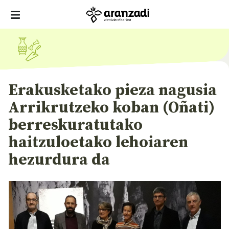
Erakusketako pieza nagusia
Arrikrutzeko koban (Oñati)
berreskuratutako
haitzuloetako lehoiaren
hezurdura da