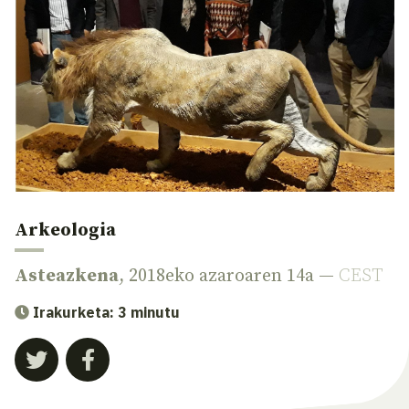
Arkeologia
Asteazkena
, 2018eko azaroaren 14a —
CEST
Irakurketa: 3 minutu