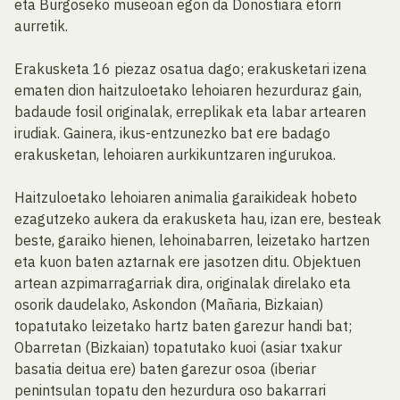
eta Burgoseko museoan egon da Donostiara etorri
aurretik.
Erakusketa 16 piezaz osatua dago; erakusketari izena
ematen dion haitzuloetako lehoiaren hezurduraz gain,
badaude fosil originalak, erreplikak eta labar artearen
irudiak. Gainera, ikus-entzunezko bat ere badago
erakusketan, lehoiaren aurkikuntzaren ingurukoa.
Haitzuloetako lehoiaren animalia garaikideak hobeto
ezagutzeko aukera da erakusketa hau, izan ere, besteak
beste, garaiko hienen, lehoinabarren, leizetako hartzen
eta kuon baten aztarnak ere jasotzen ditu. Objektuen
artean azpimarragarriak dira, originalak direlako eta
osorik daudelako, Askondon (Mañaria, Bizkaian)
topatutako leizetako hartz baten garezur handi bat;
Obarretan (Bizkaian) topatutako kuoi (asiar txakur
basatia deitua ere) baten garezur osoa (iberiar
penintsulan topatu den hezurdura oso bakarrari