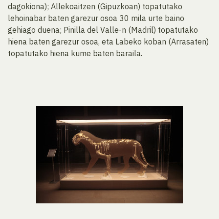
dagokiona); Allekoaitzen (Gipuzkoan) topatutako
lehoinabar baten garezur osoa 30 mila urte baino
gehiago duena; Pinilla del Valle-n (Madril) topatutako
hiena baten garezur osoa, eta Labeko koban (Arrasaten)
topatutako hiena kume baten baraila.